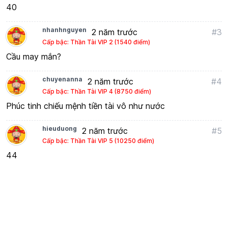
40
nhanhnguyen
2 năm trước
#3
Cấp bậc: Thần Tài VIP 2 (1540 điểm)
Cầu may mắn?
chuyenanna
2 năm trước
#4
Cấp bậc: Thần Tài VIP 4 (8750 điểm)
Phúc tinh chiếu mệnh tiền tài vô như nước
hieuduong
2 năm trước
#5
Cấp bậc: Thần Tài VIP 5 (10250 điểm)
44