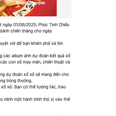
t ngày 01/06/2025, Phúc Tinh Chiếu
 dành chiến thắng cho ngày
tuyệt vời để bạn khám phá và tìm
ng các album ảnh dự đoán kết quả xổ
 các con số may mắn, chiến thuật và
tàng dự đoán xổ số sẽ mang đến cho
ng trúng thưởng.
xổ số. Bạn có thể tương tác, trao
o mình một hành trình thú vị vào thế