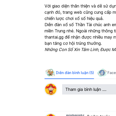
Với giao diện thân thiện và dễ sử d
cạnh đó, trang web cũng cung cấp mụ
chiến lược chơi xổ số hiệu quả.
Diễn đàn xổ số Thần Tài chúc anh em
miền Trung nhé. Ngoài những thông t
thantai.gg để nhận được nhiều may mắ
bạn tăng cơ hội trúng thưởng.
Những Con Số Xin Tâm Linh, Được M
Diễn đàn bình luận (5)
Face
Tham gia bình luận ....
minhminhz