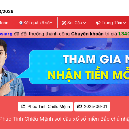
8/2026
đoán
Kết quả xổ số
Soi Cầu
Trung Tâm
g
đã đổi thưởng thành công
Chuyển khoản
trị giá
1.340.00
Phúc Tinh Chiếu Mệnh
2025-06-01
Phúc Tinh Chiếu Mệnh soi cầu xổ số miền Bắc chủ nh