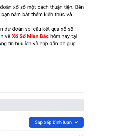
 đoán xổ số một cách thuận tiện. Bên
p bạn nắm bắt thêm kiến thức và
n dự đoán soi cầu kết quả xổ số
ích về
Xổ Số Miền Bắc
hôm nay tại
ng tin hữu ích và hấp dẫn để giúp
Sắp xếp bình luận