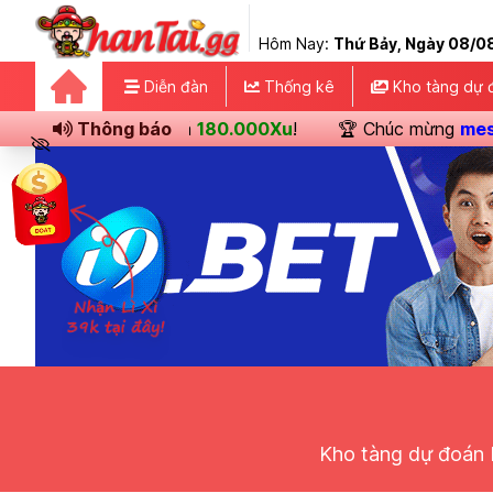
Hôm Nay:
Thứ Bảy, Ngày 08/0
Diễn đàn
Thống kê
Kho tàng dự 
uyển khoản
Thông báo
trị giá
180.000Xu
!
🏆 Chúc mừng
messiar
Kho tàng dự đoán 