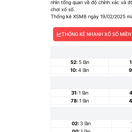
nhìn tổng quan về độ chính xác và đ
chơi xổ số.
Thống kê XSMB ngày 19/02/2025 mà
THỐNG KÊ NHANH XỔ SỐ MIỀN
52:
5 lần
10:
4 lần
9
31:
1 lần
78:
1 lần
4
02:
3 lần
00:
1 lần