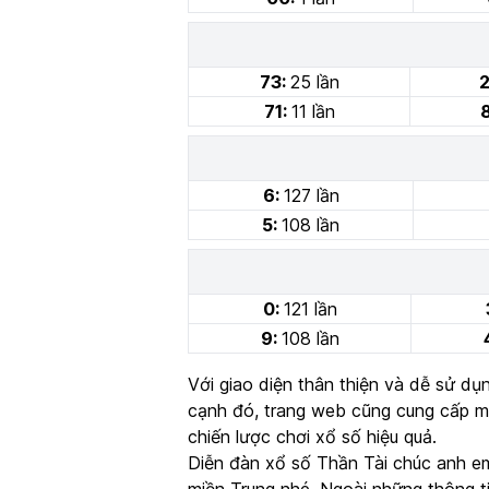
73:
25 lần
71:
11 lần
6:
127 lần
5:
108 lần
0:
121 lần
9:
108 lần
Với giao diện thân thiện và dễ sử d
cạnh đó, trang web cũng cung cấp mụ
chiến lược chơi xổ số hiệu quả.
Diễn đàn xổ số Thần Tài chúc anh em