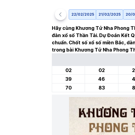
22/02/2025
21/02/2025
20/0
Hãy cùng Khương Tử Nha Phong Thần
đàn xổ số Thần Tài. Dự Đoán Kết 
chuẩn. Chốt số xổ số miền Bắc, dàn
trong bài Khương Tử Nha Phong Th
02
02
39
46
70
83