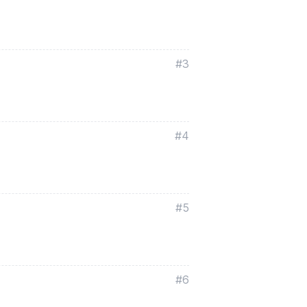
#3
#4
#5
#6