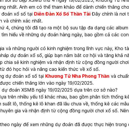
n soi số đẹp XSMB thứ 4 ngày 19/02/2025, Khương Tử Nh
ng nhất. Anh em có thể tham khảo để dành chiến thắng ch
 đoán xổ số tại
Diễn Đàn Xổ Số Thần Tài
Đây chính là nơi 
 và chính xác nhất.
hứ 4
, chúng tôi đã tạo ra một bộ sưu tập đa dạng các albu
 tìm hiểu về những dự đoán hàng ngày, bao gồm cả các con 
ia và những người có kinh nghiệm trong lĩnh vực này, Kho 
pháp dự đoán xổ số, giúp bạn nắm bắt cơ hội và tăng khả nă
p chia sẻ kinh nghiệm và nhận định từ cộng đồng người chơi 
 từ đó học hỏi và nâng cao kiến thức về xổ số.
ng dự đoán xổ số tại
Khương Tử Nha Phong Thần
và chuẩn
 được chiến thắng lớn vào ngày 19/02/2025.
 dự đoán XSMB ngày 19/02/2025 dựa trên cơ sở nào?
a trên nhiều yếu tố khác nhau, bao gồm phân tích thống kê,
 suất lô, thống kê lô khan đã lâu chưa về, thống kê các mẫ
huyên gia và nhận định từ cộng đồng người chơi xổ số. Nên 
ếm theo ngày để xem những dự đoán đã được thực hiện trong q