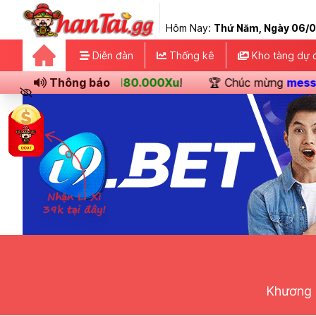
Hôm Nay:
Thứ Năm, Ngày 06/
Diễn đàn
Thống kê
Kho tàng dự 
ển khoản
Thông báo
trị giá
180.000Xu
!
🏆 Chúc mừng
messiarg
đã
Khương 