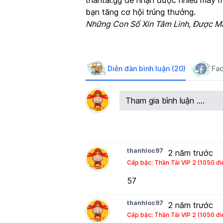
thantai.gg để nhận được nhiều may mắ
bạn tăng cơ hội trúng thưởng.
Những Con Số Xin Tâm Linh, Được M
Diễn đàn bình luận (20)
Fac
Tham gia bình luận ....
thanhloc97
2 năm trước
Cấp bậc: Thần Tài VIP 2 (1050 đ
57
thanhloc97
2 năm trước
Cấp bậc: Thần Tài VIP 2 (1050 đ