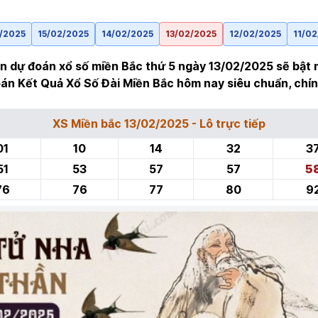
/2025
15/02/2025
14/02/2025
13/02/2025
12/02/2025
11/0
 dự đoán xổ số miền Bắc thứ 5 ngày 13/02/2025 sẽ bật mí
Đoán Kết Quả Xổ Số Đài Miền Bắc hôm nay siêu chuẩn, ch
XS Miền bắc 13/02/2025 - Lô trực tiếp
01
10
14
32
3
51
53
57
57
5
76
76
77
80
9