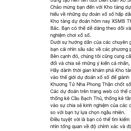
trúng tạo nên tên tuổi Diễn Đàn Xổ 
Chào mừng bạn đến với Kho tàng dự
hiểu về những dự đoán xổ số hấp dẫn
Kho tàng dự đoán hôm nay
XSMB T
Bắc. Bạn có thể dễ dàng theo dõi và
nghiệm chơi xổ số.
Dưới sự hướng dẫn của các chuyên g
bạn cái nhìn sâu sắc về các phương 
Bên cạnh đó, chúng tôi cũng cung cấ
đổi và chia sẻ những ý kiến cá nhân,
Hãy dành thời gian khám phá Kho tà
vào thế giới dự đoán xổ số để giành
Khương Tử Nha Phong Thần chốt số
Các dự đoán trên trang web có thể dự
thống kê Cầu Bạch Thủ, thống kê tần
vào sự chia sẻ kinh nghiệm của các c
so với bạn tự lựa chọn ngẫu nhiên.
Điều tuyệt vời là bạn có thể tìm ki
nhìn tổng quan về độ chính xác và đ