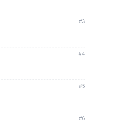
#3
#4
#5
#6