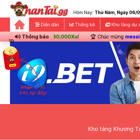
Hôm Nay:
Thứ Năm, Ngày 06/
Diễn đàn
Thống kê
Kho tàng dự 
ển khoản
Thông báo
trị giá
180.000Xu
!
🏆 Chúc mừng
messiarg
đ
Kho tàng Khương T