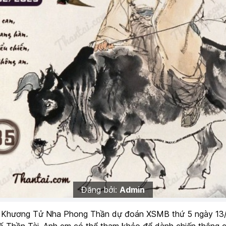
Đăng bởi:
Admin
ng Khương Tử Nha Phong Thần dự đoán XSMB thứ 5 ngày 13