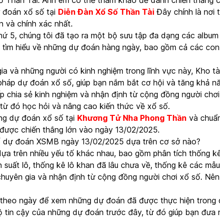
Số Thần Tài. Anh em có thể tham khảo để dành chiến thắng 
 đoán xổ số tại
Diễn Đàn Xổ Số Thần Tài
Đây chính là nơi 
 và chính xác nhất.
hứ 5
, chúng tôi đã tạo ra một bộ sưu tập đa dạng các albu
 tìm hiểu về những dự đoán hàng ngày, bao gồm cả các con 
ia và những người có kinh nghiệm trong lĩnh vực này, Kho 
pháp dự đoán xổ số, giúp bạn nắm bắt cơ hội và tăng khả nă
p chia sẻ kinh nghiệm và nhận định từ cộng đồng người chơi 
 từ đó học hỏi và nâng cao kiến thức về xổ số.
ng dự đoán xổ số tại
Khương Tử Nha Phong Thần
và chuẩn
 được chiến thắng lớn vào ngày 13/02/2025.
 dự đoán XSMB ngày 13/02/2025 dựa trên cơ sở nào?
a trên nhiều yếu tố khác nhau, bao gồm phân tích thống kê,
 suất lô, thống kê lô khan đã lâu chưa về, thống kê các mẫ
huyên gia và nhận định từ cộng đồng người chơi xổ số. Nên 
ếm theo ngày để xem những dự đoán đã được thực hiện trong q
ộ tin cậy của những dự đoán trước đây, từ đó giúp bạn đưa r