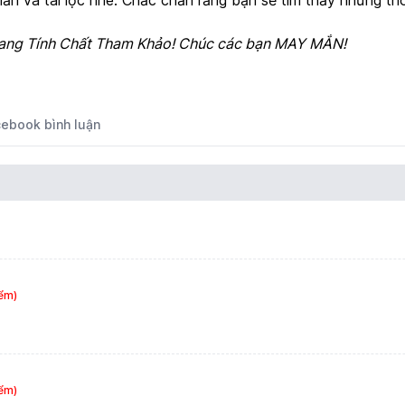
n và tài lộc nhé. Chắc chắn rằng bạn sẽ tìm thấy những thô
ang Tính Chất Tham Khảo! Chúc các bạn MAY MẮN!
ebook bình luận
iểm)
iểm)