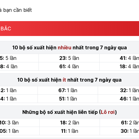
 bạn cần biết
 BẮC
10 bộ số xuất hiện
nhiều
nhất trong 7 ngày qua
15:
5 lần
23:
5 lần
41:
4 lầ
8:
4 lần
61:
4 lần
18:
4 lầ
10 bộ số xuất hiện
ít
nhất trong 7 ngày qua
42:
1 lần
67:
1 lần
32:
1 lần
4:
1 lần
51:
1 lần
46:
1 lầ
Những bộ số xuất hiện liên tiếp (
Lô rơi
)
10:
3 lần
18:
2 lần
61:
2 lầ
05:
1 lần
11:
1 lần
30:
1 lầ