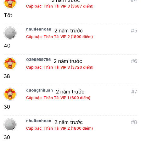
Cấp bậc: Thần Tài VIP 3 (3687 điểm)
Tốt
nhulienhoan
2 năm trước
#5
Cấp bậc: Thần Tài VIP 2 (1800 điểm)
40
0399959756
2 năm trước
#6
Cấp bậc: Thần Tài VIP 3 (3720 điểm)
38
duongthiluan
2 năm trước
#7
Cấp bậc: Thần Tài VIP 1 (600 điểm)
30
nhulienhoan
2 năm trước
#8
Cấp bậc: Thần Tài VIP 2 (1800 điểm)
30