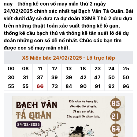
nay - thống kê con số may mắn thứ 2 ngày
24/02/2025 chính xác nhất tại Bạch Vân Tả Quân. Bài
viết dưới đây sẽ đưa ra dự đoán XSMB Thứ 2 đều dựa
trên những thuật toán xác suất thống kê lô gan,
thống kê cầu bạch thủ và thống kê tần suất lô để dự
đoán những con số dễ nổ nhất. Chúc các bạn tìm
được con số may mắn nhất.
XS Miền bắc 24/02/2025 - Lô trực tiếp
00
08
11
12
13
18
23
24
25
30
31
37
39
39
42
47
50
50
55
55
66
73
84
90
91
92
96