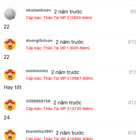
nhulienhoan
2 năm trước
#9
Cấp bậc: Thần Tài VIP 2 (1800 điểm)
22
duongthiluan
2 năm trước
#10
Cấp bậc: Thần Tài VIP 1 (600 điểm)
22
minhminhz
2 năm trước
#11
Cấp bậc: Thần Tài VIP 3 (3687 điểm)
Hay tốt
0399959756
2 năm trước
#12
Cấp bậc: Thần Tài VIP 3 (3720 điểm)
24
thanhtho1991
2 năm trước
#13
Cấp bậc: Thần Tài VIP 4 (5480 điểm)