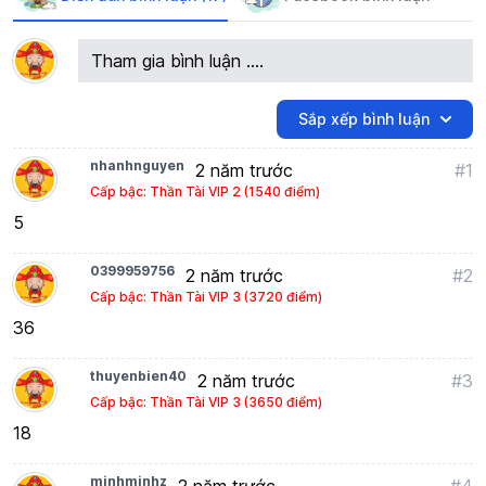
Tham gia bình luận ....
Sắp xếp bình luận
nhanhnguyen
2 năm trước
#1
Cấp bậc: Thần Tài VIP 2 (1540 điểm)
5
0399959756
2 năm trước
#2
Cấp bậc: Thần Tài VIP 3 (3720 điểm)
36
thuyenbien40
2 năm trước
#3
Cấp bậc: Thần Tài VIP 3 (3650 điểm)
18
minhminhz
2 năm trước
#4