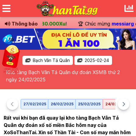
 khoản
Thông báo
trị giá
180.000Xu
!
🏆 Chúc mừng
messiarg
đã 
Bạch Vân Tả Quân
2025-02-24
Kho tàng Bạch Vân Tả Quân dự đoán XSMB thứ 2
ngày 24/02/2025
27/02/2025
26/02/2025
25/02/2025
24/02/2025
2
Rất vui khi bạn đã quay lại kho tàng Bạch Vân Tả
Quân dự đoán xổ số miền Bắc hôm nay của
XoSoThanTai. Xin số Thần Tài - Con số may mắn hôm