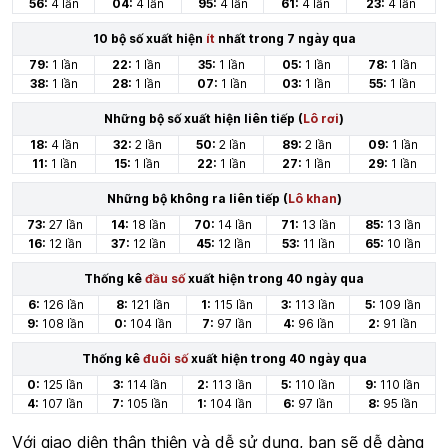
56:
4 lần
04:
4 lần
95:
4 lần
61:
4 lần
23:
4 lần
10 bộ số xuất hiện
ít
nhất trong 7 ngày qua
79:
1 lần
22:
1 lần
35:
1 lần
05:
1 lần
78:
1 lần
38:
1 lần
28:
1 lần
07:
1 lần
03:
1 lần
55:
1 lần
Những bộ số xuất hiện liên tiếp (
Lô rơi
)
18:
4 lần
32:
2 lần
50:
2 lần
89:
2 lần
09:
1 lần
11:
1 lần
15:
1 lần
22:
1 lần
27:
1 lần
29:
1 lần
Những bộ không ra liên tiếp (
Lô khan
)
73:
27 lần
14:
18 lần
70:
14 lần
71:
13 lần
85:
13 lần
16:
12 lần
37:
12 lần
45:
12 lần
53:
11 lần
65:
10 lần
Thống kê
đầu số
xuất hiện trong 40 ngày qua
6:
126 lần
8:
121 lần
1:
115 lần
3:
113 lần
5:
109 lần
9:
108 lần
0:
104 lần
7:
97 lần
4:
96 lần
2:
91 lần
Thống kê
đuôi số
xuất hiện trong 40 ngày qua
0:
125 lần
3:
114 lần
2:
113 lần
5:
110 lần
9:
110 lần
4:
107 lần
7:
105 lần
1:
104 lần
6:
97 lần
8:
95 lần
Với giao diện thân thiện và dễ sử dụng, bạn sẽ dễ dàng