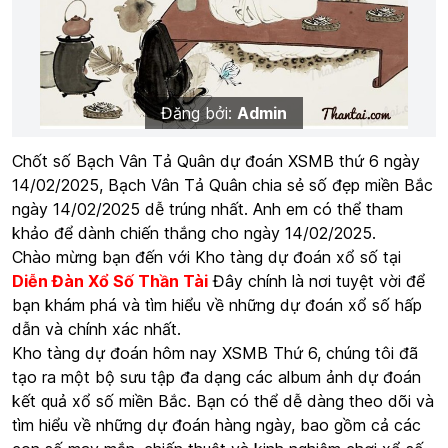
Đăng bởi:
Admin
Chốt số Bạch Vân Tả Quân dự đoán XSMB thứ 6 ngày
14/02/2025, Bạch Vân Tả Quân chia sẻ số đẹp miền Bắc
ngày 14/02/2025 dễ trúng nhất. Anh em có thể tham
khảo để dành chiến thắng cho ngày 14/02/2025.
Chào mừng bạn đến với Kho tàng dự đoán xổ số tại
Diễn Đàn Xổ Số Thần Tài
Đây chính là nơi tuyệt vời để
bạn khám phá và tìm hiểu về những dự đoán xổ số hấp
dẫn và chính xác nhất.
Kho tàng dự đoán hôm nay
XSMB Thứ 6
, chúng tôi đã
tạo ra một bộ sưu tập đa dạng các album ảnh dự đoán
kết quả xổ số miền Bắc. Bạn có thể dễ dàng theo dõi và
tìm hiểu về những dự đoán hàng ngày, bao gồm cả các