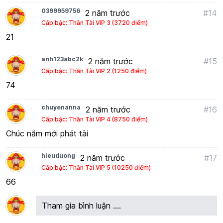
0399959756
2 năm trước
#14
Cấp bậc: Thần Tài VIP 3 (3720 điểm)
21
anh123abc2k
2 năm trước
#15
Cấp bậc: Thần Tài VIP 2 (1250 điểm)
74
chuyenanna
2 năm trước
#16
Cấp bậc: Thần Tài VIP 4 (8750 điểm)
Chúc năm mới phát tài
hieuduong
2 năm trước
#17
Cấp bậc: Thần Tài VIP 5 (10250 điểm)
66
Tham gia bình luận ....