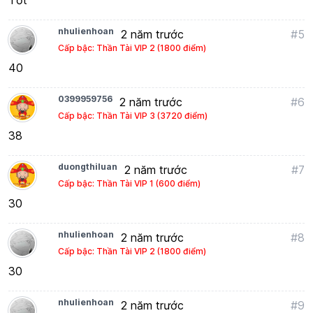
nhulienhoan
2 năm trước
#5
Cấp bậc: Thần Tài VIP 2 (1800 điểm)
40
0399959756
2 năm trước
#6
Cấp bậc: Thần Tài VIP 3 (3720 điểm)
38
duongthiluan
2 năm trước
#7
Cấp bậc: Thần Tài VIP 1 (600 điểm)
30
nhulienhoan
2 năm trước
#8
Cấp bậc: Thần Tài VIP 2 (1800 điểm)
30
nhulienhoan
2 năm trước
#9