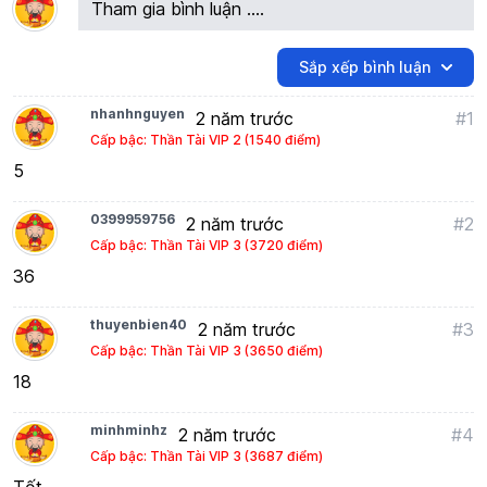
Tham gia bình luận ....
Sắp xếp bình luận
nhanhnguyen
2 năm trước
#1
Cấp bậc: Thần Tài VIP 2 (1540 điểm)
5
0399959756
2 năm trước
#2
Cấp bậc: Thần Tài VIP 3 (3720 điểm)
36
thuyenbien40
2 năm trước
#3
Cấp bậc: Thần Tài VIP 3 (3650 điểm)
18
minhminhz
2 năm trước
#4
Cấp bậc: Thần Tài VIP 3 (3687 điểm)
Tốt