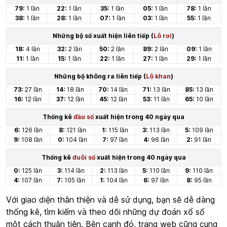
79:
1 lần
22:
1 lần
35:
1 lần
05:
1 lần
78:
1 lần
38:
1 lần
28:
1 lần
07:
1 lần
03:
1 lần
55:
1 lần
Những bộ số xuất hiện liên tiếp (
Lô rơi
)
18:
4 lần
32:
2 lần
50:
2 lần
89:
2 lần
09:
1 lần
11:
1 lần
15:
1 lần
22:
1 lần
27:
1 lần
29:
1 lần
Những bộ không ra liên tiếp (
Lô khan
)
73:
27 lần
14:
18 lần
70:
14 lần
71:
13 lần
85:
13 lần
16:
12 lần
37:
12 lần
45:
12 lần
53:
11 lần
65:
10 lần
Thống kê
đầu số
xuất hiện trong 40 ngày qua
6:
126 lần
8:
121 lần
1:
115 lần
3:
113 lần
5:
109 lần
9:
108 lần
0:
104 lần
7:
97 lần
4:
96 lần
2:
91 lần
Thống kê
đuôi số
xuất hiện trong 40 ngày qua
0:
125 lần
3:
114 lần
2:
113 lần
5:
110 lần
9:
110 lần
4:
107 lần
7:
105 lần
1:
104 lần
6:
97 lần
8:
95 lần
Với giao diện thân thiện và dễ sử dụng, bạn sẽ dễ dàng
thống kê, tìm kiếm và theo dõi những dự đoán xổ số
một cách thuận tiện. Bên cạnh đó, trang web cũng cung