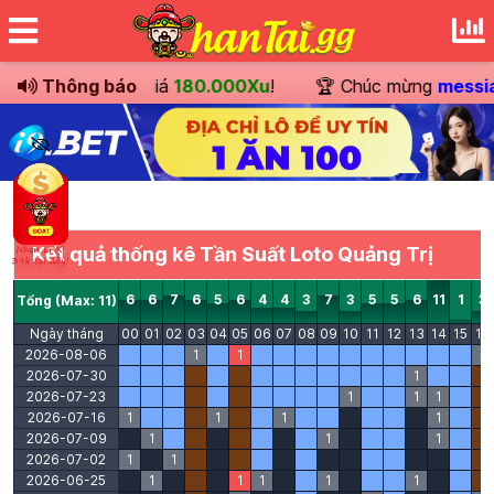
huyển khoản
Thông báo
trị giá
180.000Xu
!
🏆 Chúc mừng
messia
Kết quả thống kê Tần Suất Loto Quảng Trị
6
6
7
6
5
6
4
4
3
7
3
5
5
6
11
1
3
Tổng (Max: 11)
Ngày tháng
00
01
02
03
04
05
06
07
08
09
10
11
12
13
14
15
16
2026-08-06
1
1
1
2026-07-30
1
2026-07-23
1
1
1
2026-07-16
1
1
1
1
2026-07-09
1
1
1
2026-07-02
1
1
2026-06-25
1
1
1
1
1