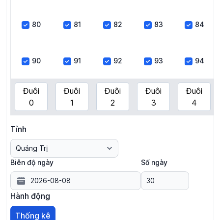
80
81
82
83
84
90
91
92
93
94
Đuôi
Đuôi
Đuôi
Đuôi
Đuôi
0
1
2
3
4
Tỉnh
Biên độ ngày
Số ngày
Hành động
Thống kê