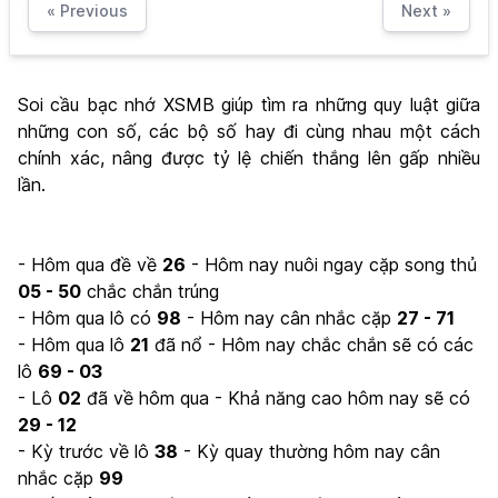
« Previous
Next »
Soi cầu bạc nhớ XSMB giúp tìm ra những quy luật giữa
những con số, các bộ số hay đi cùng nhau một cách
chính xác, nâng được tỷ lệ chiến thắng lên gấp nhiều
lần.
- Hôm qua đề về
26
- Hôm nay nuôi ngay cặp song thủ
05 - 50
chắc chắn trúng
- Hôm qua lô có
98
- Hôm nay cân nhắc cặp
27 - 71
- Hôm qua lô
21
đã nổ - Hôm nay chắc chắn sẽ có các
lô
69 - 03
- Lô
02
đã về hôm qua - Khả năng cao hôm nay sẽ có
29 - 12
- Kỳ trước về lô
38
- Kỳ quay thường hôm nay cân
nhắc cặp
99