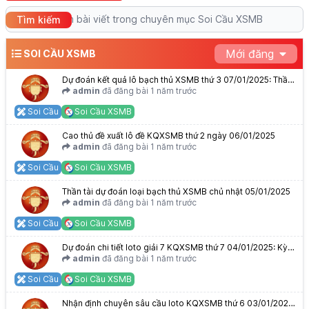
Search
Tìm kiếm
Mới đăng
SOI CẦU XSMB
Dự đoán kết quả lô bạch thủ XSMB thứ 3 07/01/2025: Thần
tài đánh giá
admin
đã đăng bài 1 năm trước
Soi Cầu
Soi Cầu XSMB
Cao thủ đề xuất lô đề KQXSMB thứ 2 ngày 06/01/2025
admin
đã đăng bài 1 năm trước
Soi Cầu
Soi Cầu XSMB
Thần tài dự đoán loại bạch thủ XSMB chủ nhật 05/01/2025
admin
đã đăng bài 1 năm trước
Soi Cầu
Soi Cầu XSMB
Dự đoán chi tiết loto giải 7 KQXSMB thứ 7 04/01/2025: Kỳ
tài chốt số
admin
đã đăng bài 1 năm trước
Soi Cầu
Soi Cầu XSMB
Nhận định chuyên sâu cầu loto KQXSMB thứ 6 03/01/2025: