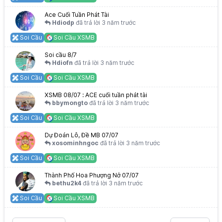
Ace Cuối Tuần Phát Tài
Hdiodp
đã trả lời 3 năm trước
Soi Cầu
Soi Cầu XSMB
Soi cầu 8/7
Hdiofn
đã trả lời 3 năm trước
Soi Cầu
Soi Cầu XSMB
XSMB 08/07 : ACE cuối tuần phát tài
bbymongto
đã trả lời 3 năm trước
Soi Cầu
Soi Cầu XSMB
Dự Đoán Lô, Đề MB 07/07
xosominhngoc
đã trả lời 3 năm trước
Soi Cầu
Soi Cầu XSMB
Thành Phố Hoa Phượng Nở 07/07
bethu2k4
đã trả lời 3 năm trước
Soi Cầu
Soi Cầu XSMB