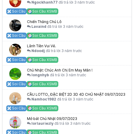
ngày mai
Ngockhanh77
đã trả lời 3 năm trước
Soi Cầu
Soi Cầu XSMB
Chiến Thắng Chủ Lô
Lavaind
đã trả lời 3 năm trước
Soi Cầu
Soi Cầu XSMB
Lãnh Tiền Vui Vẻ.
Ndoodj
đã trả lời 3 năm trước
Soi Cầu
Soi Cầu XSMB
Chủ Nhật: Chúc Anh Chị Em May Mắn !
longnhyb
đã trả lời 3 năm trước
Soi Cầu
Soi Cầu XSMB
CẦU LOTTO_ ĐẶC BIỆT 2D 3D 4D CHỦ NHẬT 09/07/2023
Namhoc1982
đã trả lời 3 năm trước
Soi Cầu
Soi Cầu XSMB
Mở bát Chủ Nhật 09/07/2023
lorlauriezly
đã trả lời 3 năm trước
Soi Cầu
Soi Cầu XSMB