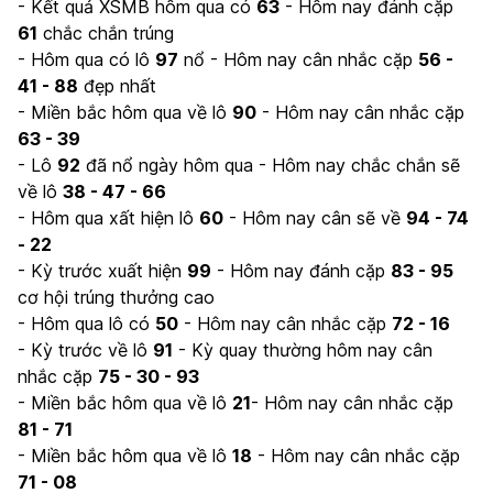
- Kết quả XSMB hôm qua có
63
- Hôm nay đánh cặp
61
chắc chắn trúng
- Hôm qua có lô
97
nổ - Hôm nay cân nhắc cặp
56 -
41 - 88
đẹp nhất
- Miền bắc hôm qua về lô
90
- Hôm nay cân nhắc cặp
63 - 39
- Lô
92
đã nổ ngày hôm qua - Hôm nay chắc chắn sẽ
về lô
38 - 47 - 66
- Hôm qua xất hiện lô
60
- Hôm nay cân sẽ về
94 - 74
- 22
- Kỳ trước xuất hiện
99
- Hôm nay đánh cặp
83 - 95
cơ hội trúng thưởng cao
- Hôm qua lô có
50
- Hôm nay cân nhắc cặp
72 - 16
- Kỳ trước về lô
91
- Kỳ quay thường hôm nay cân
nhắc cặp
75 - 30 - 93
- Miền bắc hôm qua về lô
21
- Hôm nay cân nhắc cặp
81 - 71
- Miền bắc hôm qua về lô
18
- Hôm nay cân nhắc cặp
71 - 08