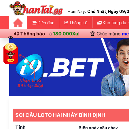
Hôm Nay:
Chủ Nhật, Ngày 09/
Diễn đàn
Thống kê
Kho tàng dự 
Chuyển khoản
Thông báo
trị giá
180.000Xu
!
🏆 Chúc mừng
messi
SOI CẦU LOTO HAI NHÁY BÌNH ĐỊNH
Tỉnh
Biên ngày cầu chạy