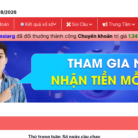
08/2026
đoán
Kết quả xổ số
Soi Cầu
Trung Tâm
arg
đã đổi thưởng thành công
Chuyển khoản
trị giá
1.340.
Thứ trong tuần
Số ngày cầu chạy