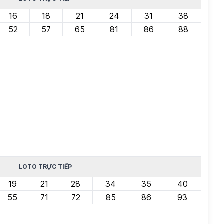
16
18
21
24
31
38
52
57
65
81
86
88
LOTO TRỰC TIẾP
19
21
28
34
35
40
55
71
72
85
86
93