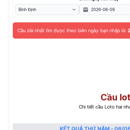
Cầu dài nhất tìm được theo biên ngày bạn nhập là:
Cầu lo
Chi tiết cầu Loto hai n
KẾT QUẢ THỨ NĂM - 06/0