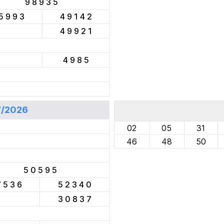
9
8
9
3
5
5
9
9
3
4
9
1
4
2
4
9
9
2
1
4
9
8
5
7/2026
02
05
31
46
48
50
5
0
5
9
5
7
5
3
6
5
2
3
4
0
3
0
8
3
7