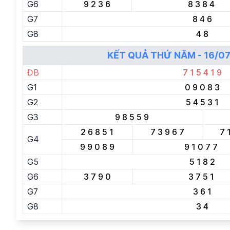
G6
9
2
3
6
8
3
8
4
G7
8
4
6
G8
4
8
KẾT QUẢ THỨ NĂM - 16/0
ĐB
7
1
5
4
1
9
G1
0
9
0
8
3
G2
5
4
5
3
1
G3
9
8
5
5
9
2
6
8
5
1
7
3
9
6
7
7
G4
9
9
0
8
9
9
1
0
7
7
G5
5
1
8
2
G6
3
7
9
0
3
7
5
1
G7
3
6
1
G8
3
4