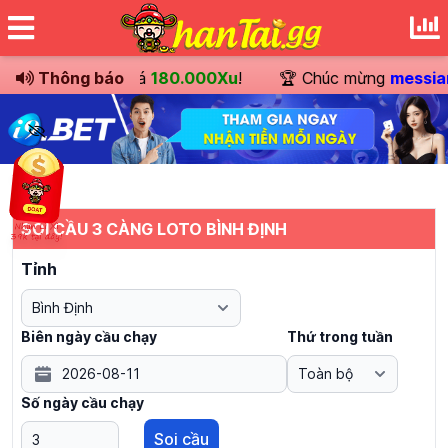
uyển khoản
Thông báo
trị giá
180.000Xu
!
🏆 Chúc mừng
messiar
SOI CẦU 3 CÀNG LOTO BÌNH ĐỊNH
Tỉnh
Biên ngày cầu chạy
Thứ trong tuần
Số ngày cầu chạy
Soi cầu