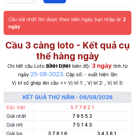
Cầu dài nhất tìm được theo biên ngày bạn nhập là:
2
ngày
Cầu 3 càng loto - Kết quả cụ
thể hàng ngày
3 ngày
Chi tiết cầu Loto
BÌNH ĐỊNH
biên độ:
tính từ
25-08-2023
ngày
. Cặp số:
- xuất hiện:
lần
Vị trí số ghép lên cầu >> Vị trí 1:
, Vị trí 2:
, Vị trí 3:
KẾT QUẢ THỨ NĂM - 06/08/2026
Đặc biệt
5
7
7
8
2
1
Giải nhất
7
9
5
5
2
Giải nhì
7
5
1
4
3
Giải ba
3
7
8
1
6
3
4
3
8
1