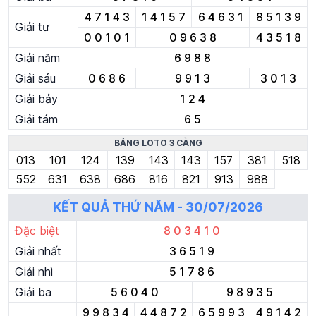
4
7
1
4
3
1
4
1
5
7
6
4
6
3
1
8
5
1
3
9
Giải tư
0
0
1
0
1
0
9
6
3
8
4
3
5
1
8
Giải năm
6
9
8
8
Giải sáu
0
6
8
6
9
9
1
3
3
0
1
3
Giải bảy
1
2
4
Giải tám
6
5
BẢNG LOTO 3 CÀNG
013
101
124
139
143
143
157
381
518
552
631
638
686
816
821
913
988
KẾT QUẢ THỨ NĂM - 30/07/2026
Đặc biệt
8
0
3
4
1
0
Giải nhất
3
6
5
1
9
Giải nhì
5
1
7
8
6
Giải ba
5
6
0
4
0
9
8
9
3
5
9
9
8
3
4
4
4
8
7
2
6
5
9
9
3
4
9
1
4
2