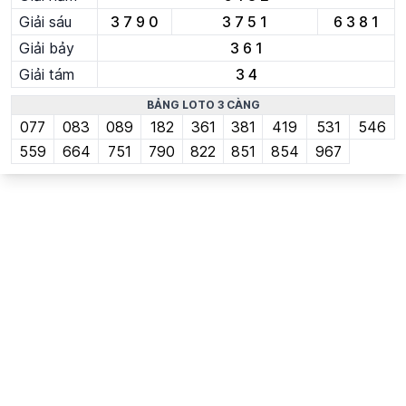
Giải sáu
3
7
9
0
3
7
5
1
6
3
8
1
Giải bảy
3
6
1
Giải tám
3
4
BẢNG LOTO 3 CÀNG
077
083
089
182
361
381
419
531
546
559
664
751
790
822
851
854
967