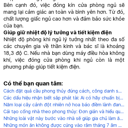
Bên cạnh đó, việc đóng kín cửa phòng ngủ sẽ
mang lại cảm giác an toàn và bình yên hơn. Từ đó,
chất lượng giấc ngủ cao hơn và đảm bảo sức khỏe
của bạn.
Giúp giữ nhiệt độ lý tưởng và tiết kiệm điện
Nhiệt độ phòng khi ngủ lý tưởng nhất theo đa số
các chuyên gia về thần kinh và bác sĩ là khoảng
18,3 độ C. Nếu nhà bạn dùng máy điều hòa không
khí, việc đóng cửa phòng khi ngủ còn là một
phương pháp giúp tiết kiệm điện.
Có thể bạn quan tâm:
Cách đặt quả cầu phong thủy đúng cách, công danh sự
nghiệp thăng tiến phát triển
Các dấu hiệu nhận biết sắp phát tài: Ai có hãy chuẩn bị
tinh thần đón nhận
Năm loại cây cảnh đột nhiên nở hoa báo điềm lành đang
đến: Gia chủ cần chuẩn bị
Cải tạo cổng nhà theo phong thủy: Đơn giản và hiểu quả
cực bất ngờ
Những loài vật này bước vào nhà sẽ giúp gia chủ làm ăn
phát đạt, giàu có đi lên
Những món ăn không được cúng vào rằm tháng 7 âm đó