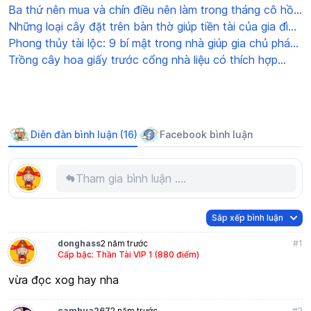
là gì?
Ba thứ nên mua và chín điều nên làm trong tháng cô hồn
để được bình an và may mắn
Những loại cây đặt trên bàn thờ giúp tiền tài của gia đình
tiền vào như nước
Phong thủy tài lộc: 9 bí mật trong nhà giúp gia chủ phát
tài
Trồng cây hoa giấy trước cổng nhà liệu có thích hợp
không?
Diễn đàn bình luận (16)
Facebook bình luận
Tham gia bình luận ....
Sắp xếp bình luận
donghass
2 năm trước
#1
Cấp bậc: Thần Tài VIP 1 (880 điểm)
vừa đọc xog hay nha
camhua267
2 năm trước
#2