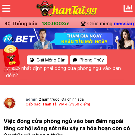
ển khoản
Thông báo
trị giá
180.000Xu
!
🏆 Chúc mừng
messiarg
đ
Giải Mộng Đàn
Phong Thủy
Vì sao nhất định phải đóng cửa phòng ngủ vào ban
đêm?
admin
2 năm trước
Đã chỉnh sửa
Cấp bậc: Thần Tài VIP 4 (7350 điểm)
Việc đóng cửa phòng ngủ vào ban đêm ngoài
tăng cơ hội sống sót nếu xảy ra hỏa hoạn còn có