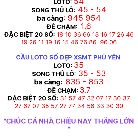
54
LOTO:
45 - 54
SONG THỦ LÔ:
: 945 954
ba càng
1,6
ĐỀ CHẠM:
ĐẶC BIỆT 20 SỐ
:
18 10 36 66 13 16 17 26 46
19 26 11 19 16 15 46 76 86 96 06
CẦU LOTO SỐ ĐẸP XSMT PHÚ YÊN
35
LOTO:
35 - 53
SONG THỦ LÔ:
835 - 853
ba càng:
3,7
ĐỀ CHẠM:
ĐẶC BIỆT 20 SỐ
:
31 57 47 32 07 17 30 37
27 67 07 35 57 27 77 34 56 33 30 39
"CHÚC CẢ NHÀ CHIỀU NAY THẮNG LỚN
"