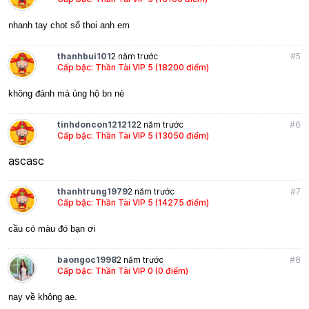
nhanh tay chot số thoi anh em
thanhbui101
2 năm trước
#5
Cấp bậc: Thần Tài VIP 5 (18200 điểm)
không đánh mà ủng hộ bn nè
tinhdoncon121212
2 năm trước
#6
Cấp bậc: Thần Tài VIP 5 (13050 điểm)
ascasc
thanhtrung1979
2 năm trước
#7
Cấp bậc: Thần Tài VIP 5 (14275 điểm)
cầu có màu đó bạn ơi
baongoc1998
2 năm trước
#8
Cấp bậc: Thần Tài VIP 0 (0 điểm)
nay về không ae.