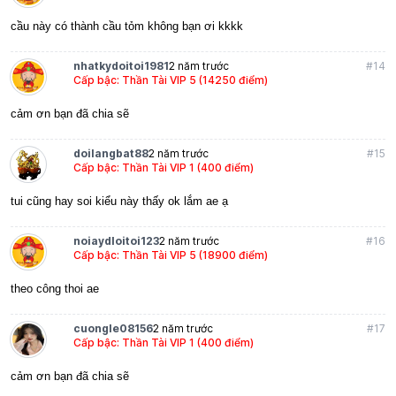
cầu này có thành cầu tỏm không bạn ơi kkkk
nhatkydoitoi1981
2 năm trước
#14
Cấp bậc: Thần Tài VIP 5 (14250 điểm)
cảm ơn bạn đã chia sẽ
doilangbat88
2 năm trước
#15
Cấp bậc: Thần Tài VIP 1 (400 điểm)
tui cũng hay soi kiểu này thấy ok lắm ae ạ
noiaydloitoi123
2 năm trước
#16
Cấp bậc: Thần Tài VIP 5 (18900 điểm)
theo công thoi ae
cuongle08156
2 năm trước
#17
Cấp bậc: Thần Tài VIP 1 (400 điểm)
cảm ơn bạn đã chia sẽ