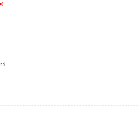
m)
nhé