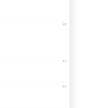
#2
#3
#4