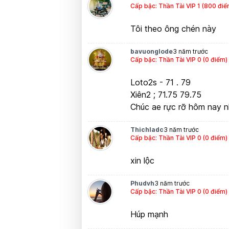
Cấp bậc: Thần Tài VIP 1 (800 điể
Tôi theo ông chén này
bavuonglode
3 năm trước
Cấp bậc: Thần Tài VIP 0 (0 điểm)
Loto2s - 71 . 79
Xiên2 ; 71.75 79.75
Chúc ae rực rỡ hôm nay 
Thichladc
3 năm trước
Cấp bậc: Thần Tài VIP 0 (0 điểm)
xin lộc
Phudvh
3 năm trước
Cấp bậc: Thần Tài VIP 0 (0 điểm)
Húp mạnh