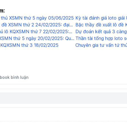
m:
ch thủ XSMN thứ 5 ngày 05/06/2025
Kỳ tài đánh giá loto gi
ủ đề XSMN thứ 2 24/02/2025: đại
Bậc thầy đề xuất lô đ
hủ lô KQXSMN thứ 7 22/02/2025:
Dự đoán kết quả 3 càng
XSMN thứ 5 ngày 20/02/2025: Quái
Bậc thầy soi cầu
Thần tài tổng hợp loto
p KQXSMN thứ 3 18/02/2025
Chuyên gia tư vấn tứ t
book bình luận