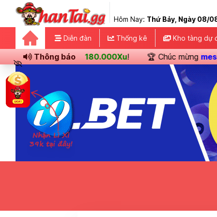
Hôm Nay:
Thứ Bảy, Ngày 08/0
Diễn đàn
Thống kê
Kho tàng dự 
uyển khoản
Thông báo
trị giá
180.000Xu
!
🏆 Chúc mừng
messiar