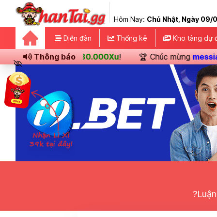
Hôm Nay:
Chủ Nhật, Ngày 09/
Diễn đàn
Thống kê
Kho tàng dự 
ển khoản
Thông báo
trị giá
180.000Xu
!
🏆 Chúc mừng
messiarg
đ
?Luận