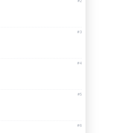
#2
#3
#4
#5
#6