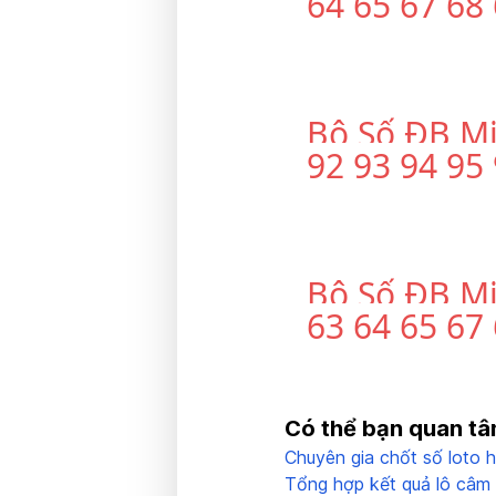
64 65 67 68 
Bộ Số ĐB Mi
92 93 94 95 
Bộ Số ĐB Mi
63 64 65 67 
Có thể bạn quan tâ
Chuyên gia chốt số loto
Tổng hợp kết quả lô câ