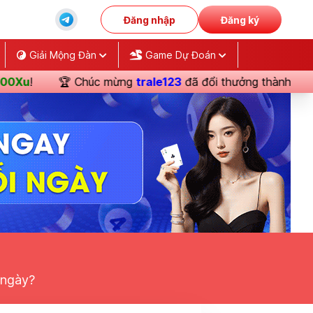
Đăng nhập
Đăng ký
Giải Mộng Đàn
Game Dự Đoán
u
!
🏆 Chúc mừng
trale123
đã đổi thưởng thành công
Ch
 ngày?