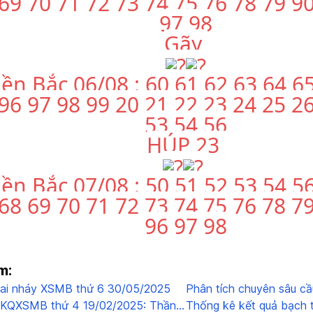
69 70 71 72 73 74 75 76 78 79 9
97 98
Gãy
ền Bắc 06/08 : 60 61 62 63 64 65
96 97 98 99 20 21 22 23 24 25 2
53 54 56
HÚP 23
ền Bắc 07/08 : 50 51 52 53 54 56
68 69 70 71 72 73 74 75 76 78 7
96 97 98
m:
 hai nháy XSMB thứ 6 30/05/2025
Phân tích chuyên sâu c
m KQXSMB thứ 4 19/02/2025: Thần
25/04/2025: Cao nhân p
Thống kê kết quả bạch 