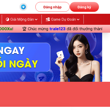
Đăng nhập
Đăng ký
Giải Mộng Đàn
Game Dự Đoán
Xu
!
🏆 Chúc mừng
trale123
đã đổi thưởng thành công
C