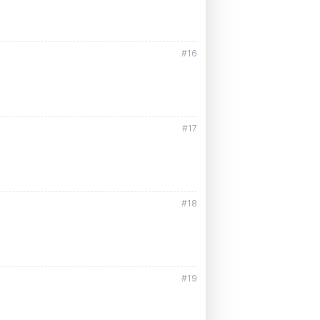
#16
#17
#18
#19