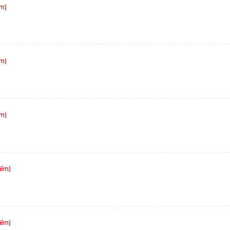
ểm)
ểm)
ểm)
iểm)
iểm)