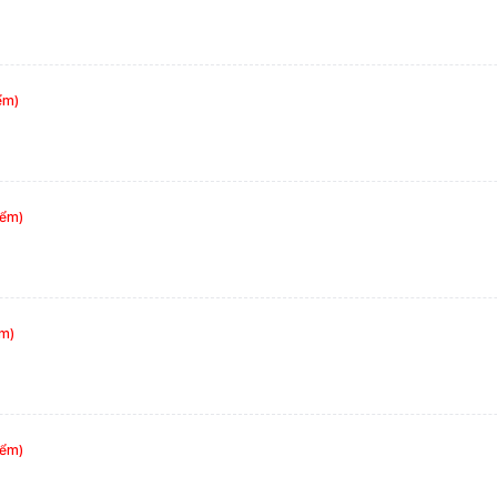
ểm)
iểm)
ểm)
iểm)