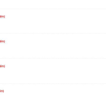
iểm)
iểm)
iểm)
ểm)