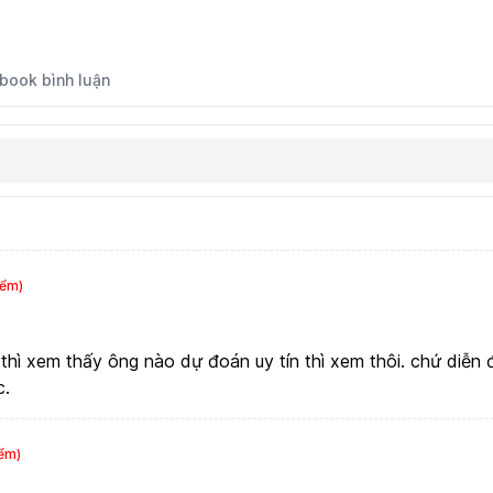
book bình luận
iểm)
i thì xem thấy ông nào dự đoán uy tín thì xem thôi. chứ diễn
c.
iểm)