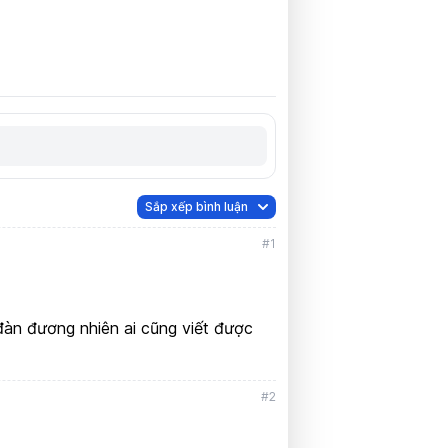
Sắp xếp bình luận
#1
 đàn đương nhiên ai cũng viết được
#2