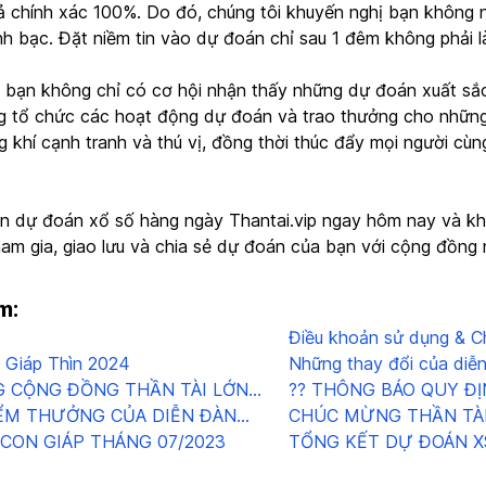
ả chính xác 100%. Do đó, chúng tôi khuyến nghị bạn không
h bạc. Đặt niềm tin vào dự đoán chỉ sau 1 đêm không phải là
, bạn không chỉ có cơ hội nhận thấy những dự đoán xuất s
ng tổ chức các hoạt động dự đoán và trao thưởng cho những 
 khí cạnh tranh và thú vị, đồng thời thúc đẩy mọi người cùn
àn dự đoán xổ số hàng ngày Thantai.vip ngay hôm nay và kh
tham gia, giao lưu và chia sẻ dự đoán của bạn với cộng đồn
m:
Điều khoản sử dụng & C
 Giáp Thìn 2024
Những thay đổi của diễ
 CỘNG ĐỒNG THẦN TÀI LỚN
?? THÔNG BÁO QUY ĐỊ
IỂM THƯỞNG CỦA DIỄN ĐÀN
ĐỔI THƯỞNG ??
CHÚC MỪNG THẦN TÀI 
CON GIÁP THÁNG 07/2023
DỰ ĐOÁN 12 CON GIÁP
TỔNG KẾT DỰ ĐOÁN X