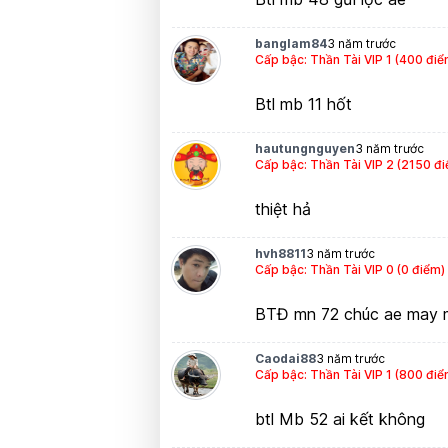
banglam84
3 năm trước
Cấp bậc: Thần Tài VIP 1 (400 điể
Btl mb 11 hốt
hautungnguyen
3 năm trước
Cấp bậc: Thần Tài VIP 2 (2150 đ
thiệt hả
hvh8811
3 năm trước
Cấp bậc: Thần Tài VIP 0 (0 điểm)
BTĐ mn 72 chúc ae may
Caodai88
3 năm trước
Cấp bậc: Thần Tài VIP 1 (800 điể
btl Mb 52 ai kết không