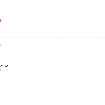
iểm)
m)
 trước
)