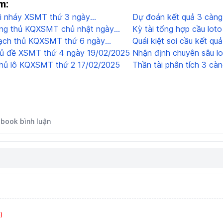
m:
ai nháy XSMT thứ 3 ngày
Dự đoán kết quả 3 càng
ong thủ KQXSMT chủ nhật ngày
Thiên tài đánh giá
Kỳ tài tổng hợp cầu lo
ận định
 bạch thủ KQXSMT thứ 6 ngày
Quái kiệt soi cầu kết 
hủ đề XSMT thứ 4 ngày 19/02/2025
Nhận định chuyên sâu l
 thủ lô KQXSMT thứ 2 17/02/2025
18/02/2025: Chuyên gia
Thần tài phân tích 3 c
03/02/2025
book bình luận
)