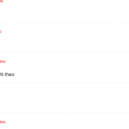
m)
)
iểm)
hì theo
iểm)