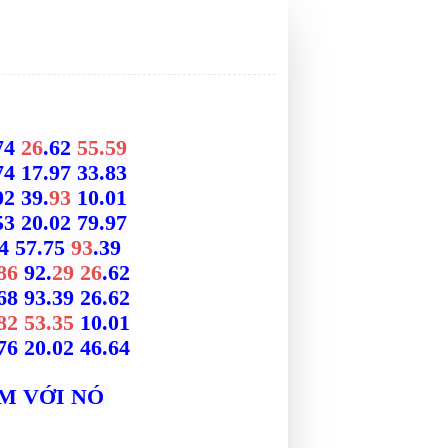
74
26
.62
55.59
74 17.97 33.83
2 39.
93
10.01
3 20.02 79.97
04 57.75
93
.39
86
92.
29 26
.62
68 93.39 26.62
82
53.35
10.01
76 20.02 46.64
ỆM VỚI NÓ