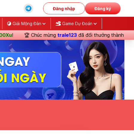
Đăng nhập
Đăng ký
Giải Mộng Đàn
Game Dự Đoán
u
!
🏆 Chúc mừng
trale123
đã đổi thưởng thành công
Ch