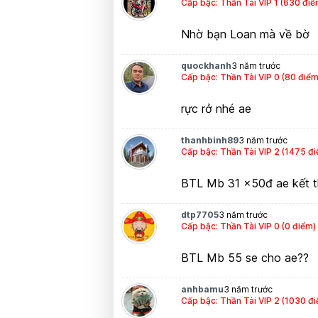
Cấp bậc: Thần Tài VIP 1 (630 điể
Nhờ bạn Loan mà về bờ
quockhanh
3 năm trước
Cấp bậc: Thần Tài VIP 0 (80 điểm
rực rở nhé ae
thanhbinh89
3 năm trước
Cấp bậc: Thần Tài VIP 2 (1475 đ
BTL Mb 31 x50đ ae kết t
dtp7705
3 năm trước
Cấp bậc: Thần Tài VIP 0 (0 điểm)
BTL Mb 55 se cho ae??
anhbamu
3 năm trước
Cấp bậc: Thần Tài VIP 2 (1030 đ