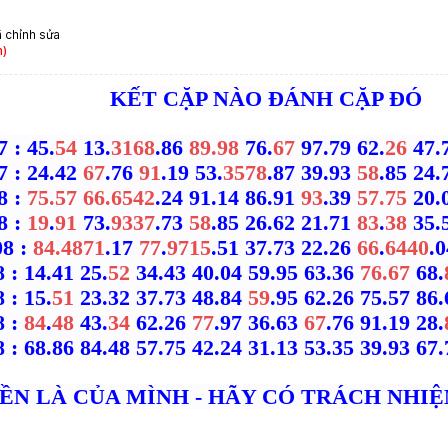
 chỉnh sửa
m)
KẾT CẶP NÀO ĐÁNH CẶP ĐÓ
7 : 45.
54
13.
3168
.86
89.98
76.
67
97.79 62.
26
47.
7 : 24.42
67
.76
91
.19 53.
3578
.87 39.93
58
.85 24.
8 :
75.57 66.6542
.24 91.14 86.91
93
.39
57.75
20.0
8 :
19
.
91
73.
9337
.73
58
.85 26.62 21.71
83
.
38
35.5
08 :
84.4871
.17
77
.
9715
.51 37.73 22.26
66
.
6440
.
 : 14.41 25.
52
34.43 40.04 59.95 63.36
76.67
68.
 : 15.
51
23.32 37.73 48.84
59
.95 62.26 75.57 86.
8 :
84
.
48
43.
34
62.26
77
.97 36.63
67
.76 91.19 28.
8 : 68.86 84.48 57.75 42.24 31.13 53.35 39.93 67.
IỀN LÀ CỦA MÌNH - HÃY CÓ TRÁCH NHI