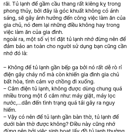
rãi. Tủ lạnh để gầm cầu thang rất kiêng kỵ trong
phong thủy, bởi đây là góc khuất không có ánh
sáng, sẽ gây ảnh hưởng đến công việc làm ăn của
gia chủ, nó đem lại những điều không hay trong
việc làm ăn của gia đình.
ngoài ra, một số vị trí đặt tủ lạnh nhớ đừng nên để
đảm bảo an toàn cho người sử dụng bạn cũng cần
nhớ đó là:
– Không
để
tủ lạnh gần bếp ga bởi nó rất dễ rò rỉ
điện gây cháy nổ mà còn khiến gia đình gia chủ
bất hòa, tình cảm vợ chồng đi xuống.
– Cắm điện tủ lạnh, không được dùng chung quá
nhiều trong một ổ cắm như: máy giặt, máy lọc
nước,…dẫn đến tình trạng quá tải gây ra nguy
hiểm.
– Vậy có nên để tủ lạnh gần bàn thờ, tủ lạnh để
dưới bàn thờ được không? Điều này cũng nhớ
đừng nên bởi việc sinh hoạt lấy đồ tủ lạnh thường