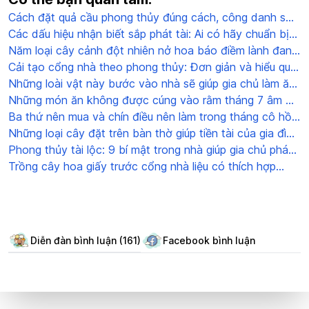
Cách đặt quả cầu phong thủy đúng cách, công danh sự
nghiệp thăng tiến phát triển
Các dấu hiệu nhận biết sắp phát tài: Ai có hãy chuẩn bị
tinh thần đón nhận
Năm loại cây cảnh đột nhiên nở hoa báo điềm lành đang
đến: Gia chủ cần chuẩn bị
Cải tạo cổng nhà theo phong thủy: Đơn giản và hiểu quả
cực bất ngờ
Những loài vật này bước vào nhà sẽ giúp gia chủ làm ăn
phát đạt, giàu có đi lên
Những món ăn không được cúng vào rằm tháng 7 âm đó
là gì?
Ba thứ nên mua và chín điều nên làm trong tháng cô hồn
để được bình an và may mắn
Những loại cây đặt trên bàn thờ giúp tiền tài của gia đình
tiền vào như nước
Phong thủy tài lộc: 9 bí mật trong nhà giúp gia chủ phát
tài
Trồng cây hoa giấy trước cổng nhà liệu có thích hợp
không?
Diễn đàn bình luận (161)
Facebook bình luận