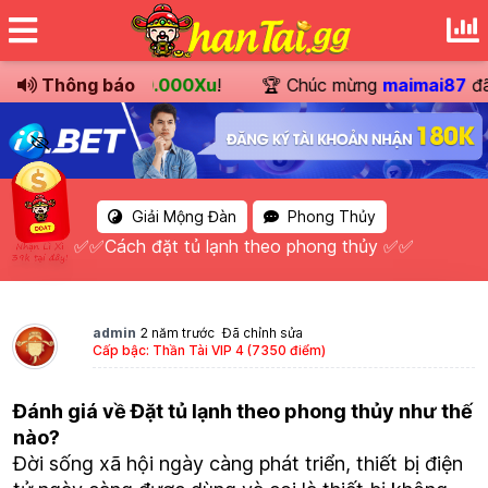
hoản
trị giá
Thông báo
220.000Xu
!
🏆 Chúc mừng
maimai87
đã đổ
Giải Mộng Đàn
Phong Thủy
✅✅Cách đặt tủ lạnh theo phong thủy ✅✅
admin
2 năm trước
Đã chỉnh sửa
Cấp bậc: Thần Tài VIP 4 (7350 điểm)
Đánh giá về Đặt tủ lạnh theo phong thủy như thế
nào?
Đời sống xã hội ngày càng phát triển, thiết bị điện