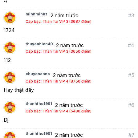
Q
minhminhz
2 năm trước
#3
Cấp bậc: Thần Tài VIP 3 (3687 điểm)
1724
thuyenbien40
2 năm trước
#4
Cấp bậc: Thần Tài VIP 3 (3650 điểm)
112
chuyenanna
2 năm trước
#5
Cấp bậc: Thần Tài VIP 4 (8750 điểm)
Hay thật đấy
thanhtho1991
2 năm trước
#6
Cấp bậc: Thần Tài VIP 4 (5480 điểm)
Dj
thanhtho1991
2 năm trước
#7