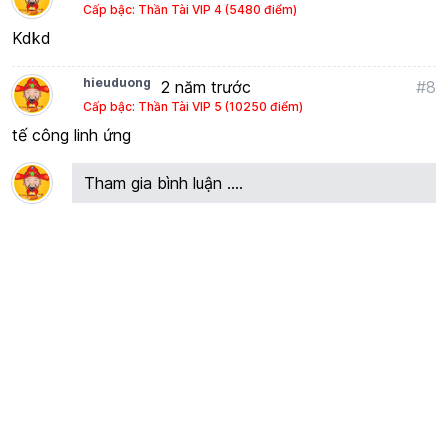
Cấp bậc: Thần Tài VIP 4 (5480 điểm)
Kdkd
hieuduong
2 năm trước
#8
Cấp bậc: Thần Tài VIP 5 (10250 điểm)
tế công linh ứng
Tham gia bình luận ....