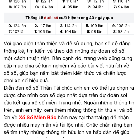
6:
126 lần
8:
122 lần
1:
116 lần
3:
112 lần
5:
110 lần
9:
107 lần
0:
104 lần
4:
95 lần
2:
94 lần
7:
94 lần
Thống kê
đuôi số
xuất hiện trong 40 ngày qua
0:
124 lần
2:
117 lần
3:
114 lần
5:
109 lần
9:
108 lần
7:
107 lần
1:
106 lần
4:
104 lần
6:
98 lần
8:
93 lần
Với giao diện thân thiện và dễ sử dụng, bạn sẽ dễ dàng
thống kê, tìm kiếm và theo dõi những dự đoán xổ số
một cách thuận tiện. Bên cạnh đó, trang web cũng cung
cấp mục chia sẻ kinh nghiệm và các bài viết hữu ích về
xổ số, giúp bạn nắm bắt thêm kiến thức và chiến lược
chơi xổ số hiệu quả.
Diễn đàn xổ số Thần Tài chúc anh em có thể lựa chọn ra
được cho mình con số đẹp nhất dựa trên dự đoán soi
cầu kết quả xổ số miền Trung nhé. Ngoài những thông tin
trên, anh em hãy xem thêm những thông tin thú vị và bổ
ích về
Xổ Số Miền Bắc
hôm nay tại thantai.gg để nhận
được nhiều may mắn và tài lộc nhé. Chắc chắn rằng bạn
sẽ tìm thấy những thông tin hữu ích và hấp dẫn để giúp