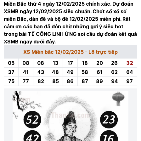
Miền Bắc thứ 4 ngày 12/02/2025 chính xác. Dự đoán
XSMB ngày 12/02/2025 siêu chuẩn. Chốt số xổ số
miền Bắc, dàn đề và bộ đề 12/02/2025 miễn phí. Rất
cảm ơn các bạn đã đón chờ những gợi ý siêu hot
trong bài TẾ CÔNG LINH ỨNG soi cầu dự đoán kết quả
XSMB ngay dưới đây.
XS Miền bắc 12/02/2025 - Lô trực tiếp
05
08
08
13
17
18
20
26
32
37
41
43
48
49
58
61
62
64
75
77
82
85
86
87
89
94
97