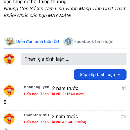
bạn tăng cơ hội trúng thưởng.
Những Con Số Xin Tâm Linh, Được Mang Tính Chất Tham
Khảo! Chúc các bạn MAY MẮN!
Diễn đàn bình luận (8)
Facebook bình luận
Tham gia bình luận ....
Sắp xếp bình luận
nhanhnguyen
2 năm trước
#1
Cấp bậc: Thần Tài VIP 2 (1540 điểm)
5
thanhtho1991
2 năm trước
#2
Cấp bậc: Thần Tài VIP 4 (5480 điểm)