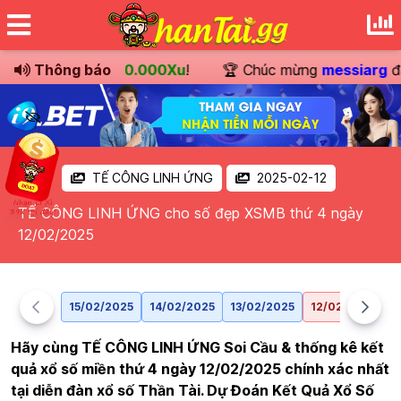
 khoản
Thông báo
trị giá
180.000Xu
!
🏆 Chúc mừng
messiarg
đã đ
TẾ CÔNG LINH ỨNG
2025-02-12
TẾ CÔNG LINH ỨNG cho số đẹp XSMB thứ 4 ngày
12/02/2025
15/02/2025
14/02/2025
13/02/2025
12/02/2025
1
Hãy cùng TẾ CÔNG LINH ỨNG Soi Cầu & thống kê kết
quả xổ số miền thứ 4 ngày 12/02/2025 chính xác nhất
tại diễn đàn xổ số Thần Tài. Dự Đoán Kết Quả Xổ Số