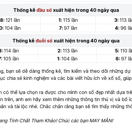
Thống kê
đầu số
xuất hiện trong 40 ngày qua
8:
121 lần
1:
115 lần
3:
113 l
0:
104 lần
7:
97 lần
4:
96 lầ
Thống kê
đuôi số
xuất hiện trong 40 ngày qua
3:
114 lần
2:
113 lần
5:
110 l
7:
105 lần
1:
104 lần
6:
97 l
ụng, bạn sẽ dễ dàng thống kê, tìm kiếm và theo dõi những dự
c chia sẻ kinh nghiệm và các bài viết hữu ích về xổ số, giú
 có thể lựa chọn ra được cho mình con số đẹp nhất dựa trê
in trên, anh em hãy xem thêm những thông tin thú vị và bổ 
n và tài lộc nhé. Chắc chắn rằng bạn sẽ tìm thấy những thô
ang Tính Chất Tham Khảo! Chúc các bạn MAY MẮN!