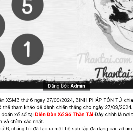
Đăng bởi:
Admin
n XSMB thứ 6 ngày 27/09/2024, BINH PHÁP TÔN TỬ chia 
ó thể tham khảo để dành chiến thắng cho ngày 27/09/2024.
 đoán xổ số tại
Diễn Đàn Xổ Số Thần Tài
Đây chính là nơi 
 và chính xác nhất.
hứ 6
, chúng tôi đã tạo ra một bộ sưu tập đa dạng các albu