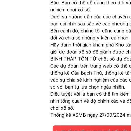
Bắc. Bạn có thể dễ dàng theo dõi và
nghiệm chơi xổ số.
Dưới sự hướng dẫn của các chuyên g
bạn cái nhìn sâu sắc về các phương 
Bên cạnh đó, chúng tôi cũng cung cấ
đổi và chia sẻ những ý kiến cá nhân,
Hãy dành thời gian khám phá Kho tà
giới dự đoán xổ số để giành được ch
BINH PHÁP TÔN TỬ chốt số dự đoá
Các dự đoán trên trang web có thể dự
thống kê Cầu Bạch Thủ, thống kê tần
vào sự chia sẻ kinh nghiệm của các c
so với bạn tự lựa chọn ngẫu nhiên.
Điều tuyệt vời là bạn có thể tìm ki
nhìn tổng quan về độ chính xác và đ
chơi xổ số.
Thống kê XSMB ngày 27/09/2024 mà