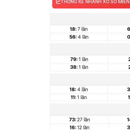
THỐNG KÊ NHANH XỔ SỐ MIỀN
18:
7 lần
6
56:
4 lần
0
79:
1 lần
38:
1 lần
18:
4 lần
3
11:
1 lần
73:
27 lần
1
16:
12 lần
3