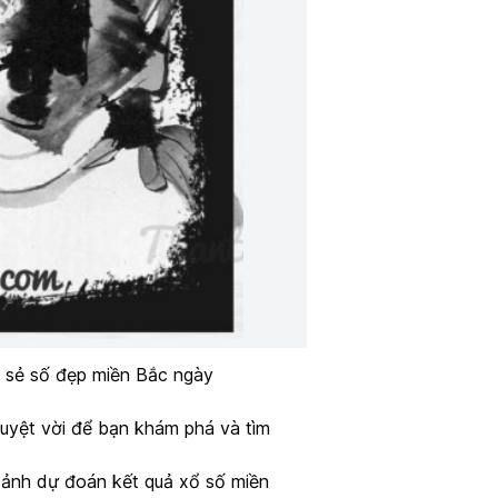
sẻ số đẹp miền Bắc ngày
tuyệt vời để bạn khám phá và tìm
m ảnh dự đoán kết quả xổ số miền