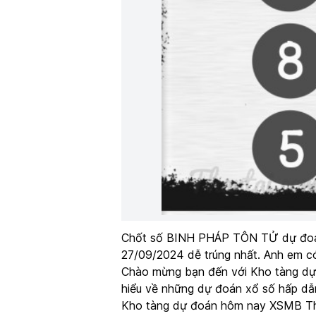
Chốt số BINH PHÁP TÔN TỬ dự đoá
27/09/2024 dễ trúng nhất. Anh em c
Chào mừng bạn đến với Kho tàng dự
hiểu về những dự đoán xổ số hấp dẫn
Kho tàng dự đoán hôm nay
XSMB T