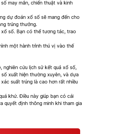
số may mắn, chiến thuật và kinh
tàng dự đoán xổ số sẽ mang đến cho
ng trúng thưởng.
xổ số. Bạn có thể tương tác, trao
ình một hành trình thú vị vào thế
 nghiên cứu lịch sử kết quả xổ số,
u số xuất hiện thường xuyên, và dựa
xác suất trúng là cao hơn rất nhiều
uá khứ. Điều này giúp bạn có cái
a quyết định thông minh khi tham gia