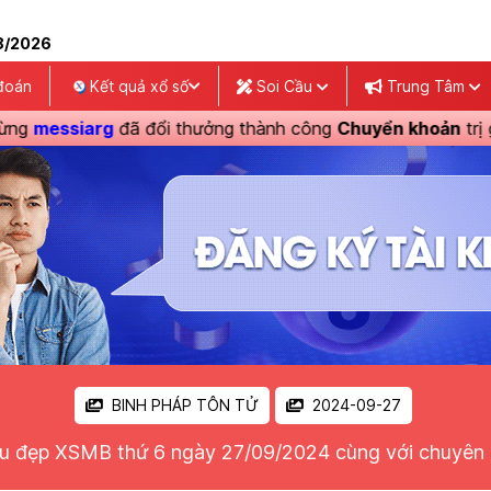
8/2026
đoán
Kết quả xổ số
Soi Cầu
Trung Tâm
messiarg
đã đổi thưởng thành công
Chuyển khoản
trị giá
1
BINH PHÁP TÔN TỬ
2024-09-27
cầu đẹp XSMB thứ 6 ngày 27/09/2024 cùng với chuy