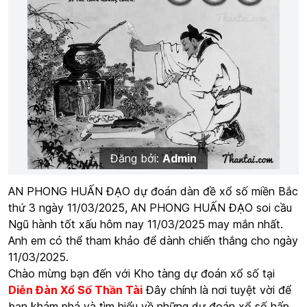
Đăng bởi:
Admin
AN PHONG HUẤN ĐẠO dự đoán dàn đề xổ số miền Bắc
thứ 3 ngày 11/03/2025, AN PHONG HUẤN ĐẠO soi cầu
Ngũ hành tốt xấu hôm nay 11/03/2025 may mắn nhất.
Anh em có thể tham khảo để dành chiến thắng cho ngày
11/03/2025.
Chào mừng bạn đến với Kho tàng dự đoán xổ số tại
Diễn Đàn Xổ Số Thần Tài
Đây chính là nơi tuyệt vời để
bạn khám phá và tìm hiểu về những dự đoán xổ số hấp