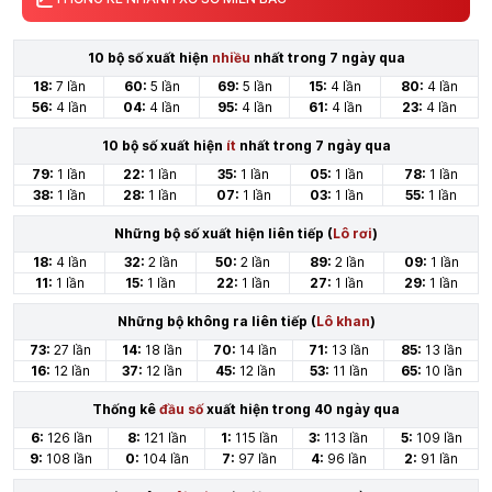
10 bộ số xuất hiện
nhiều
nhất trong 7 ngày qua
18:
7 lần
60:
5 lần
69:
5 lần
15:
4 lần
80:
4 lần
56:
4 lần
04:
4 lần
95:
4 lần
61:
4 lần
23:
4 lần
10 bộ số xuất hiện
ít
nhất trong 7 ngày qua
79:
1 lần
22:
1 lần
35:
1 lần
05:
1 lần
78:
1 lần
38:
1 lần
28:
1 lần
07:
1 lần
03:
1 lần
55:
1 lần
Những bộ số xuất hiện liên tiếp (
Lô rơi
)
18:
4 lần
32:
2 lần
50:
2 lần
89:
2 lần
09:
1 lần
11:
1 lần
15:
1 lần
22:
1 lần
27:
1 lần
29:
1 lần
Những bộ không ra liên tiếp (
Lô khan
)
73:
27 lần
14:
18 lần
70:
14 lần
71:
13 lần
85:
13 lần
16:
12 lần
37:
12 lần
45:
12 lần
53:
11 lần
65:
10 lần
Thống kê
đầu số
xuất hiện trong 40 ngày qua
6:
126 lần
8:
121 lần
1:
115 lần
3:
113 lần
5:
109 lần
9:
108 lần
0:
104 lần
7:
97 lần
4:
96 lần
2:
91 lần