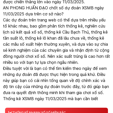
được chiến thắng lớn vào ngày 11/03/2025.
AN PHONG HUẤN ĐẠO chốt số dự đoán XSMB ngày
11/03/2025 dựa trên cơ sở nào?
Các dự đoán trên trang web có thể dựa trên nhiều yếu
tố khác nhau, bao gồm phân tích thống kê, nghiên cứu
lịch sử kết quả xổ số, thống kê Cầu Bạch Thủ, thống kê
tần suất lô, thống kê lô khan đã lâu chưa về, thống kê
các mẫu số xuất hiện thường xuyên, và dựa vào sự chia
sẻ kinh nghiệm của các chuyên gia và nhận định từ cộng
đồng người chơi xổ số. Nên xác suất trúng là cao hơn rất
nhiều so với bạn tự lựa chọn ngẫu nhiên.
Điều tuyệt vời là bạn có thể tìm kiếm theo ngày để xem
những dự đoán đã được thực hiện trong quá khứ. Điều
này giúp bạn có cái nhìn tổng quan về độ chính xác và
độ tin cậy của những dự đoán trước đây, từ đó giúp bạn
đưa ra quyết định thông minh khi tham gia chơi xổ số.
Thống kê XSMB ngày 11/03/2025 mà bạn cần biết
THỐNG KÊ NHANH XỔ SỐ MIỀN BẮC