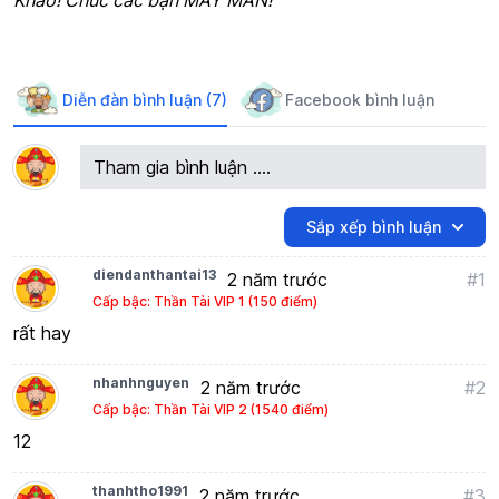
Diễn đàn bình luận (7)
Facebook bình luận
Tham gia bình luận ....
Sắp xếp bình luận
diendanthantai13
2 năm trước
#1
Cấp bậc: Thần Tài VIP 1 (150 điểm)
rất hay
nhanhnguyen
2 năm trước
#2
Cấp bậc: Thần Tài VIP 2 (1540 điểm)
12
thanhtho1991
2 năm trước
#3