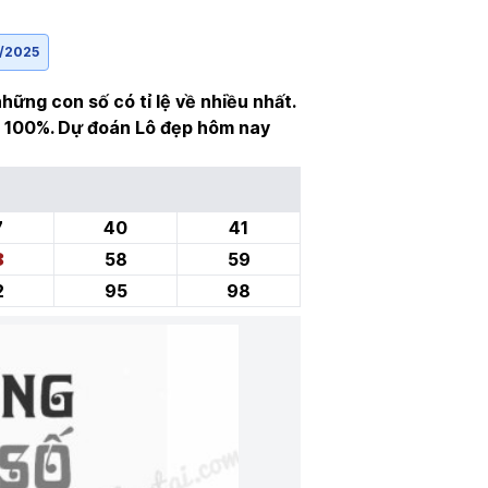
2/2025
ng con số có tỉ lệ về nhiều nhất.
c 100%. Dự đoán Lô đẹp hôm nay
7
40
41
8
58
59
2
95
98