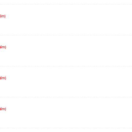
iểm)
iểm)
iểm)
iểm)