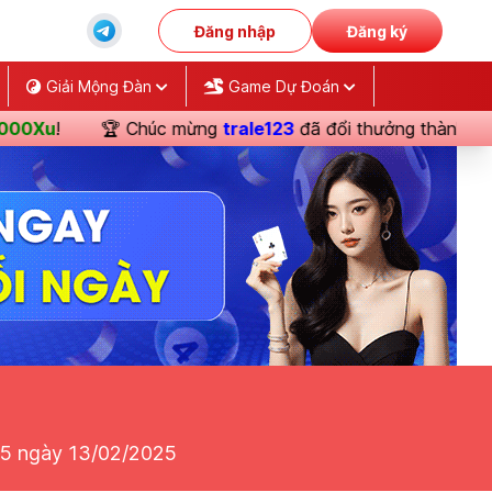
Đăng nhập
Đăng ký
Giải Mộng Đàn
Game Dự Đoán
Xu
!
🏆 Chúc mừng
trale123
đã đổi thưởng thành công
C
5 ngày 13/02/2025