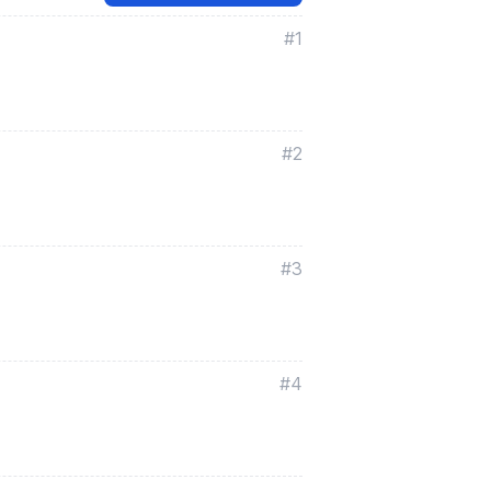
#1
#2
#3
#4