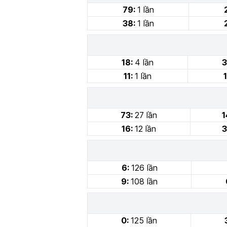
79:
1 lần
38:
1 lần
18:
4 lần
3
11:
1 lần
73:
27 lần
1
16:
12 lần
3
6:
126 lần
9:
108 lần
0:
125 lần