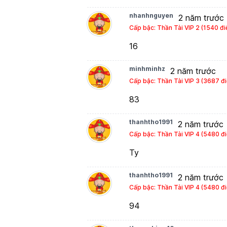
nhanhnguyen
2 năm trước
Cấp bậc: Thần Tài VIP 2 (1540 đ
16
minhminhz
2 năm trước
Cấp bậc: Thần Tài VIP 3 (3687 đ
83
thanhtho1991
2 năm trước
Cấp bậc: Thần Tài VIP 4 (5480 đ
Ty
thanhtho1991
2 năm trước
Cấp bậc: Thần Tài VIP 4 (5480 đ
94