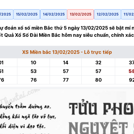
/2025
15/02/2025
14/02/2025
13/02/2025
12/02/2025
11/0
oán xổ số miền Bắc thứ 5 ngày 13/02/2025 sẽ bật mí nhữ
ết Quả Xổ Số Đài Miền Bắc hôm nay siêu chuẩn, chính xá
XS Miền bắc 13/02/2025 - Lô trực tiếp
01
10
14
32
3
51
53
57
57
5
76
76
77
80
9