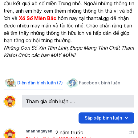
cầu kết quả xổ số miền Trung nhé. Ngoài những thông tin
trên, anh em hãy xem thêm những thông tin thú vị và bổ
ích về
Xổ Số Miền Bắc
hôm nay tại thantai.gg để nhận
được nhiều may mắn và tài lộc nhé. Chắc chắn rằng bạn
sẽ tìm thấy những thông tin hữu ích và hấp dẫn để giúp
bạn tăng cơ hội trúng thưởng.
Những Con Số Xin Tâm Linh, Được Mang Tính Chất Tham
Khảo! Chúc các bạn MAY MẮN!
Diễn đàn bình luận (7)
Facebook bình luận
Tham gia bình luận ....
Sắp xếp bình luận
nhanhnguyen
2 năm trước
#1