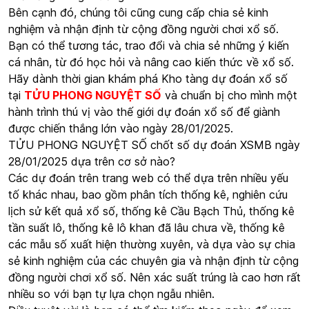
Bên cạnh đó, chúng tôi cũng cung cấp chia sẻ kinh
nghiệm và nhận định từ cộng đồng người chơi xổ số.
Bạn có thể tương tác, trao đổi và chia sẻ những ý kiến
cá nhân, từ đó học hỏi và nâng cao kiến thức về xổ số.
Hãy dành thời gian khám phá Kho tàng dự đoán xổ số
tại
TỬU PHONG NGUYỆT SỐ
và chuẩn bị cho mình một
hành trình thú vị vào thế giới dự đoán xổ số để giành
được chiến thắng lớn vào ngày 28/01/2025.
TỬU PHONG NGUYỆT SỐ chốt số dự đoán XSMB ngày
28/01/2025 dựa trên cơ sở nào?
Các dự đoán trên trang web có thể dựa trên nhiều yếu
tố khác nhau, bao gồm phân tích thống kê, nghiên cứu
lịch sử kết quả xổ số, thống kê Cầu Bạch Thủ, thống kê
tần suất lô, thống kê lô khan đã lâu chưa về, thống kê
các mẫu số xuất hiện thường xuyên, và dựa vào sự chia
sẻ kinh nghiệm của các chuyên gia và nhận định từ cộng
đồng người chơi xổ số. Nên xác suất trúng là cao hơn rất
nhiều so với bạn tự lựa chọn ngẫu nhiên.