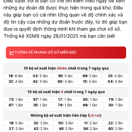
Điều tuyệt vời là bạn có thể tìm kiếm theo ngày để xem
những dự đoán đã được thực hiện trong quá khứ. Điều
này giúp bạn có cái nhìn tổng quan về độ chính xác và
độ tin cậy của những dự đoán trước đây, từ đó giúp bạn
đưa ra quyết định thông minh khi tham gia chơi xổ số.
Thống kê XSMB ngày 28/01/2025 mà bạn cần biết
THỐNG KÊ NHANH XỔ SỐ MIỀN BẮC
10 bộ số xuất hiện
nhiều
nhất trong 7 ngày qua
18:
8 lần
02:
5 lần
95:
5 lần
69:
5 lần
25:
4 lần
32:
4 lần
42:
4 lần
80:
4 lần
15:
4 lần
04:
4 lần
10 bộ số xuất hiện
ít
nhất trong 7 ngày qua
73:
1 lần
97:
1 lần
17:
1 lần
90:
1 lần
79:
1 lần
87:
1 lần
35:
1 lần
76:
1 lần
66:
1 lần
30:
1 lần
Những bộ số xuất hiện liên tiếp (
Lô rơi
)
18:
5 lần
32:
3 lần
50:
3 lần
11:
2 lần
22:
2 lần
27:
2 lần
42:
2 lần
46:
2 lần
56:
2 lần
80:
2 lần