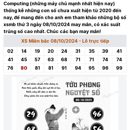
Computing (những máy chủ mạnh nhất hiện nay)
thống kê những con số chưa xuất hiện từ 2020 đến
nay, để mang đến cho anh em tham khảo những bộ số
xsmb thứ 3 ngày 08/10/2024 may mắn, có xác suất
trúng số cao nhất. Chúc các bạn may mắn!
XS Miền bắc 08/10/2024 - Lô trực tiếp
02
14
19
20
24
31
35
39
41
41
45
57
63
68
71
71
74
74
76
80
81
81
91
94
95
96
99