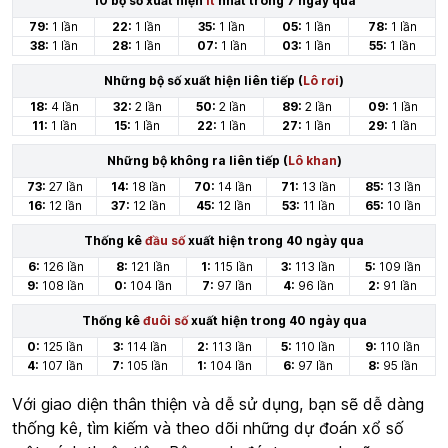
10 bộ số xuất hiện
ít
nhất trong 7 ngày qua
79:
1 lần
22:
1 lần
35:
1 lần
05:
1 lần
78:
1 lần
38:
1 lần
28:
1 lần
07:
1 lần
03:
1 lần
55:
1 lần
Những bộ số xuất hiện liên tiếp (
Lô rơi
)
18:
4 lần
32:
2 lần
50:
2 lần
89:
2 lần
09:
1 lần
11:
1 lần
15:
1 lần
22:
1 lần
27:
1 lần
29:
1 lần
Những bộ không ra liên tiếp (
Lô khan
)
73:
27 lần
14:
18 lần
70:
14 lần
71:
13 lần
85:
13 lần
16:
12 lần
37:
12 lần
45:
12 lần
53:
11 lần
65:
10 lần
Thống kê
đầu số
xuất hiện trong 40 ngày qua
6:
126 lần
8:
121 lần
1:
115 lần
3:
113 lần
5:
109 lần
9:
108 lần
0:
104 lần
7:
97 lần
4:
96 lần
2:
91 lần
Thống kê
đuôi số
xuất hiện trong 40 ngày qua
0:
125 lần
3:
114 lần
2:
113 lần
5:
110 lần
9:
110 lần
4:
107 lần
7:
105 lần
1:
104 lần
6:
97 lần
8:
95 lần
Với giao diện thân thiện và dễ sử dụng, bạn sẽ dễ dàng
thống kê, tìm kiếm và theo dõi những dự đoán xổ số