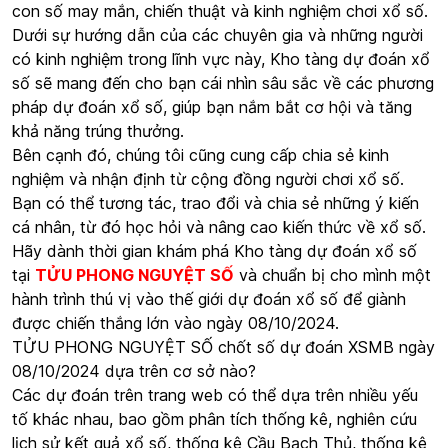
con số may mắn, chiến thuật và kinh nghiệm chơi xổ số.
Dưới sự hướng dẫn của các chuyên gia và những người
có kinh nghiệm trong lĩnh vực này, Kho tàng dự đoán xổ
số sẽ mang đến cho bạn cái nhìn sâu sắc về các phương
pháp dự đoán xổ số, giúp bạn nắm bắt cơ hội và tăng
khả năng trúng thưởng.
Bên cạnh đó, chúng tôi cũng cung cấp chia sẻ kinh
nghiệm và nhận định từ cộng đồng người chơi xổ số.
Bạn có thể tương tác, trao đổi và chia sẻ những ý kiến
cá nhân, từ đó học hỏi và nâng cao kiến thức về xổ số.
Hãy dành thời gian khám phá Kho tàng dự đoán xổ số
tại
TỬU PHONG NGUYỆT SỐ
và chuẩn bị cho mình một
hành trình thú vị vào thế giới dự đoán xổ số để giành
được chiến thắng lớn vào ngày 08/10/2024.
TỬU PHONG NGUYỆT SỐ chốt số dự đoán XSMB ngày
08/10/2024 dựa trên cơ sở nào?
Các dự đoán trên trang web có thể dựa trên nhiều yếu
tố khác nhau, bao gồm phân tích thống kê, nghiên cứu
lịch sử kết quả xổ số, thống kê Cầu Bạch Thủ, thống kê