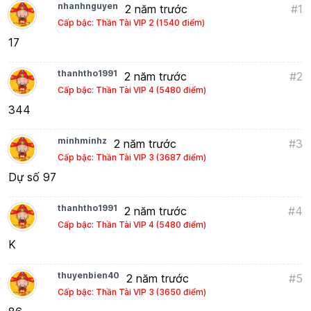
nhanhnguyen
2 năm trước
#1
Cấp bậc: Thần Tài VIP 2 (1540 điểm)
17
thanhtho1991
2 năm trước
#2
Cấp bậc: Thần Tài VIP 4 (5480 điểm)
344
minhminhz
2 năm trước
#3
Cấp bậc: Thần Tài VIP 3 (3687 điểm)
Dự số 97
thanhtho1991
2 năm trước
#4
Cấp bậc: Thần Tài VIP 4 (5480 điểm)
K
thuyenbien40
2 năm trước
#5
Cấp bậc: Thần Tài VIP 3 (3650 điểm)