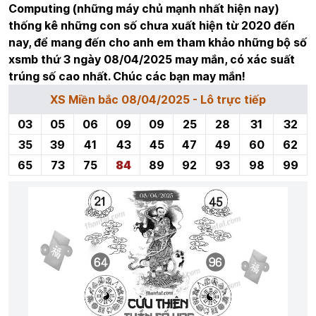
Computing (những máy chủ mạnh nhất hiện nay)
thống kê những con số chưa xuất hiện từ 2020 đến
nay, để mang đến cho anh em tham khảo những bộ số
xsmb thứ 3 ngày 08/04/2025 may mắn, có xác suất
trúng số cao nhất. Chúc các bạn may mắn!
XS Miền bắc 08/04/2025 - Lô trực tiếp
03
05
06
09
09
25
28
31
32
35
39
41
43
45
47
49
60
62
65
73
75
84
89
92
93
98
99