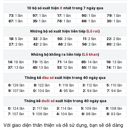
10 bộ số xuất hiện
ít
nhất trong 7 ngày qua
73:
1 lần
97:
1 lần
17:
1 lần
90:
1 lần
79:
1 lần
87:
1 lần
35:
1 lần
76:
1 lần
66:
1 lần
30:
1 lần
Những bộ số xuất hiện liên tiếp (
Lô rơi
)
18:
5 lần
32:
3 lần
50:
3 lần
11:
2 lần
22:
2 lần
27:
2 lần
42:
2 lần
46:
2 lần
56:
2 lần
80:
2 lần
Những bộ không ra liên tiếp (
Lô khan
)
14:
19 lần
70:
15 lần
71:
14 lần
85:
14 lần
16:
13 lần
37:
13 lần
45:
13 lần
53:
12 lần
65:
11 lần
74:
11 lần
Thống kê
đầu số
xuất hiện trong 40 ngày qua
6:
126 lần
8:
122 lần
1:
116 lần
3:
112 lần
5:
110 lần
9:
107 lần
0:
104 lần
4:
95 lần
2:
94 lần
7:
94 lần
Thống kê
đuôi số
xuất hiện trong 40 ngày qua
0:
124 lần
2:
117 lần
3:
114 lần
5:
109 lần
9:
108 lần
7:
107 lần
1:
106 lần
4:
104 lần
6:
98 lần
8:
93 lần
Với giao diện thân thiện và dễ sử dụng, bạn sẽ dễ dàng