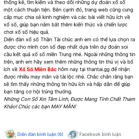
thống kê, tìm kiếm và theo dõi những dự đoán xổ số
một cách thuận tiện. Bên cạnh đó, trang web cũng cung
cấp mục chia sẻ kinh nghiệm và các bài viết hữu ích về
xổ số, giúp bạn nắm bắt thêm kiến thức và chiến lược
chơi xổ số hiệu quả.
Diễn đàn xổ số Thần Tài chúc anh em có thể lựa chọn ra
được cho mình con số đẹp nhất dựa trên dự đoán soi
cầu kết quả xổ số miền Trung nhé. Ngoài những thông tin
trên, anh em hãy xem thêm những thông tin thú vị và bổ
ích về
Xổ Số Miền Bắc
hôm nay tại thantai.gg để nhận
được nhiều may mắn và tài lộc nhé. Chắc chắn rằng bạn
sẽ tìm thấy những thông tin hữu ích và hấp dẫn để giúp
bạn tăng cơ hội trúng thưởng.
Những Con Số Xin Tâm Linh, Được Mang Tính Chất Tham
Khảo! Chúc các bạn MAY MẮN!
Diễn đàn bình luận (6)
Facebook bình luận