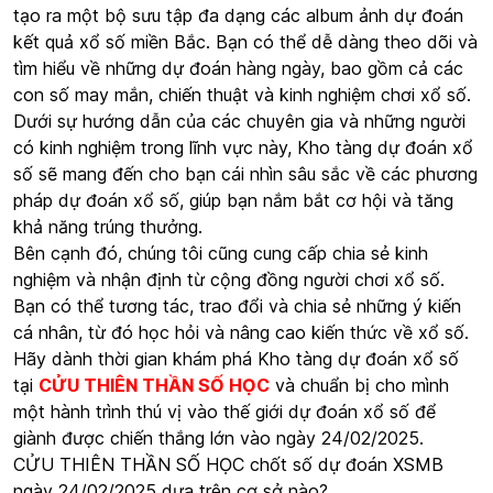
tạo ra một bộ sưu tập đa dạng các album ảnh dự đoán
kết quả xổ số miền Bắc. Bạn có thể dễ dàng theo dõi và
tìm hiểu về những dự đoán hàng ngày, bao gồm cả các
con số may mắn, chiến thuật và kinh nghiệm chơi xổ số.
Dưới sự hướng dẫn của các chuyên gia và những người
có kinh nghiệm trong lĩnh vực này, Kho tàng dự đoán xổ
số sẽ mang đến cho bạn cái nhìn sâu sắc về các phương
pháp dự đoán xổ số, giúp bạn nắm bắt cơ hội và tăng
khả năng trúng thưởng.
Bên cạnh đó, chúng tôi cũng cung cấp chia sẻ kinh
nghiệm và nhận định từ cộng đồng người chơi xổ số.
Bạn có thể tương tác, trao đổi và chia sẻ những ý kiến
cá nhân, từ đó học hỏi và nâng cao kiến thức về xổ số.
Hãy dành thời gian khám phá Kho tàng dự đoán xổ số
tại
CỬU THIÊN THẦN SỐ HỌC
và chuẩn bị cho mình
một hành trình thú vị vào thế giới dự đoán xổ số để
giành được chiến thắng lớn vào ngày 24/02/2025.
CỬU THIÊN THẦN SỐ HỌC chốt số dự đoán XSMB
ngày 24/02/2025 dựa trên cơ sở nào?