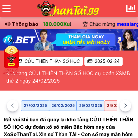
ển khoản
Thông báo
trị giá
180.000Xu
!
🏆 Chúc mừng
messiarg
đ
CỬU THIÊN THẦN SỐ HỌC
2025-02-24
Kho tàng CỬU THIÊN THẦN SỐ HỌC dự đoán XSMB
thứ 2 ngày 24/02/2025
27/02/2025
26/02/2025
25/02/2025
24/02/2025
2
Rất vui khi bạn đã quay lại kho tàng CỬU THIÊN THẦN
SỐ HỌC dự đoán xổ số miền Bắc hôm nay của
XoSoThanTai. Xin số Thần Tài - Con số may mắn hôm