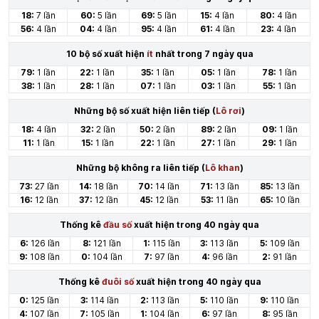
18:
7 lần
60:
5 lần
69:
5 lần
15:
4 lần
80:
4 lần
56:
4 lần
04:
4 lần
95:
4 lần
61:
4 lần
23:
4 lần
10 bộ số xuất hiện
ít
nhất trong 7 ngày qua
79:
1 lần
22:
1 lần
35:
1 lần
05:
1 lần
78:
1 lần
38:
1 lần
28:
1 lần
07:
1 lần
03:
1 lần
55:
1 lần
Những bộ số xuất hiện liên tiếp (
Lô rơi
)
18:
4 lần
32:
2 lần
50:
2 lần
89:
2 lần
09:
1 lần
11:
1 lần
15:
1 lần
22:
1 lần
27:
1 lần
29:
1 lần
Những bộ không ra liên tiếp (
Lô khan
)
73:
27 lần
14:
18 lần
70:
14 lần
71:
13 lần
85:
13 lần
16:
12 lần
37:
12 lần
45:
12 lần
53:
11 lần
65:
10 lần
Thống kê
đầu số
xuất hiện trong 40 ngày qua
6:
126 lần
8:
121 lần
1:
115 lần
3:
113 lần
5:
109 lần
9:
108 lần
0:
104 lần
7:
97 lần
4:
96 lần
2:
91 lần
Thống kê
đuôi số
xuất hiện trong 40 ngày qua
0:
125 lần
3:
114 lần
2:
113 lần
5:
110 lần
9:
110 lần
4:
107 lần
7:
105 lần
1:
104 lần
6:
97 lần
8:
95 lần