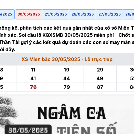
5/2025
30/05/2025
29/05/2025
28/05/2025
27/05/2025
26/
hống kê, phân tích các kết quả gần nhất của xổ số Miền 
ính xác. Soi cầu lô KQXSMB 30/05/2025 miễn phí – Chốt s
hần Tài gợi ý các kết quả dự đoán các con số may mắn 
i đây.
XS Miền bắc 30/05/2025 - Lô trực tiếp
8
11
19
29
3
9
41
44
49
5
5
76
79
87
8