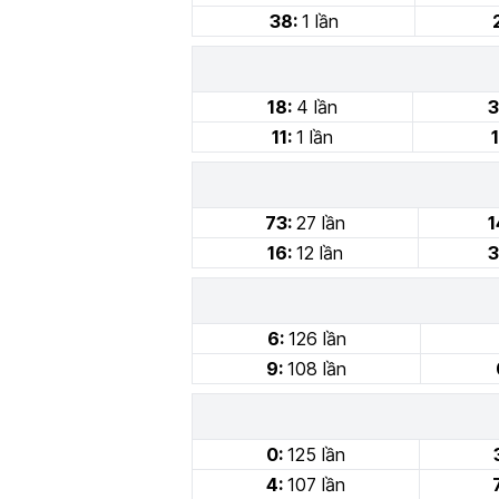
38:
1 lần
18:
4 lần
3
11:
1 lần
73:
27 lần
1
16:
12 lần
3
6:
126 lần
9:
108 lần
0:
125 lần
4:
107 lần