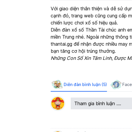
Với giao diện thân thiện và dễ sử d
cạnh đó, trang web cũng cung cấp mụ
chiến lược chơi xổ số hiệu quả.
Diễn đàn xổ số Thần Tài chúc anh em
miền Trung nhé. Ngoài những thông t
thantai.gg để nhận được nhiều may mắ
bạn tăng cơ hội trúng thưởng.
Những Con Số Xin Tâm Linh, Được M
Diễn đàn bình luận (5)
Face
Tham gia bình luận ....