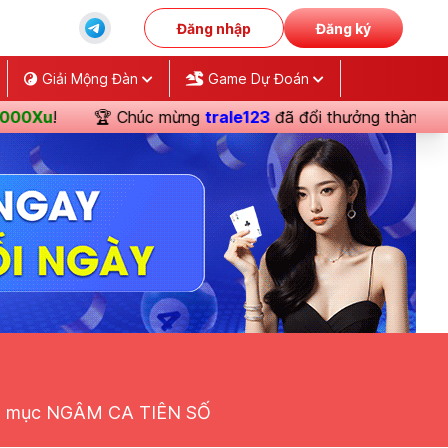
Đăng nhập
Đăng ký
Giải Mộng Đàn
Game Dự Đoán
Xu
!
🏆 Chúc mừng
trale123
đã đổi thưởng thành công
C
yên mục NGÂM CA TIÊN SỐ