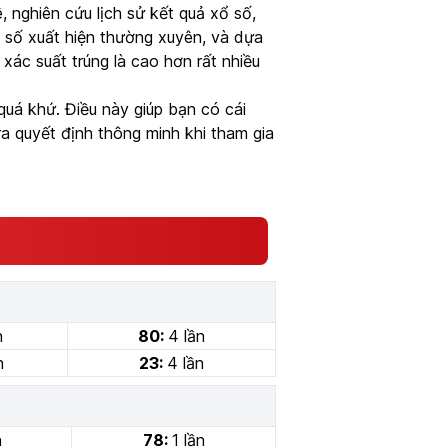
 nghiên cứu lịch sử kết quả xổ số,
u số xuất hiện thường xuyên, và dựa
xác suất trúng là cao hơn rất nhiều
uá khứ. Điều này giúp bạn có cái
a quyết định thông minh khi tham gia
n
80:
4 lần
n
23:
4 lần
n
78:
1 lần