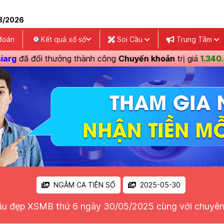
8/2026
đoán
Kết quả xổ số
Soi Cầu
Trung Tâm
đã đổi thưởng thành công
Chuyển khoản
trị giá
1.340.000
NGÂM CA TIÊN SỐ
2025-05-30
cầu đẹp XSMB thứ 6 ngày 30/05/2025 cùng với chu