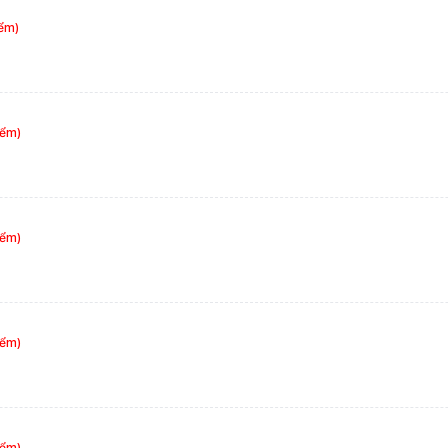
iểm)
iểm)
iểm)
iểm)
iểm)