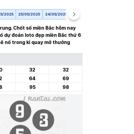
05/2025
25/05/2025
24/05/2025
23/05/2025
22/05/2025
21/
Trung. Chốt số miền Bắc hôm nay
ố dự đoán loto đẹp miền Bắc thứ 6
sẽ nổ trong kì quay mở thưởng
0
32
32
2
64
69
8
95
98