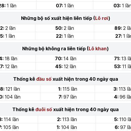
28:
1 lần
07:
1 lần
03:
1 lầ
Những bộ số xuất hiện liên tiếp (
Lô rơi
)
2:
2 lần
50:
2 lần
89:
2 l
15:
1 lần
22:
1 lần
27:
1 lầ
Những bộ không ra liên tiếp (
Lô khan
)
4:
18 lần
70:
14 lần
71:
13 l
7:
12 lần
45:
12 lần
53:
11 l
Thống kê
đầu số
xuất hiện trong 40 ngày qua
8:
121 lần
1:
115 lần
3:
113 l
0:
104 lần
7:
97 lần
4:
96 lầ
Thống kê
đuôi số
xuất hiện trong 40 ngày qua
3:
114 lần
2:
113 lần
5:
110 l
7:
105 lần
1:
104 lần
6:
97 l