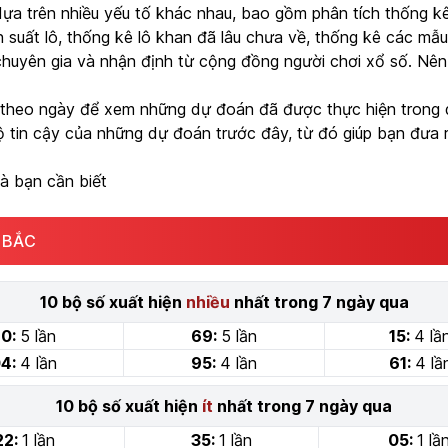
a trên nhiều yếu tố khác nhau, bao gồm phân tích thống kê,
 suất lô, thống kê lô khan đã lâu chưa về, thống kê các mẫ
huyên gia và nhận định từ cộng đồng người chơi xổ số. Nên 
ếm theo ngày để xem những dự đoán đã được thực hiện trong q
ộ tin cậy của những dự đoán trước đây, từ đó giúp bạn đưa r
 bạn cần biết
 BẮC
10 bộ số xuất hiện
nhiều
nhất trong 7 ngày qua
0:
5 lần
69:
5 lần
15:
4 lầ
4:
4 lần
95:
4 lần
61:
4 lầ
10 bộ số xuất hiện
ít
nhất trong 7 ngày qua
22:
1 lần
35:
1 lần
05:
1 lầ