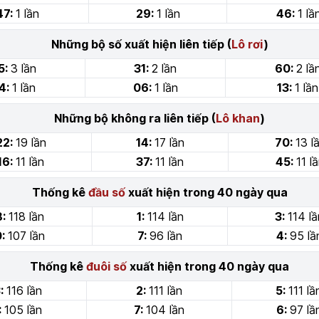
47:
1 lần
29:
1 lần
46:
1 lầ
Những bộ số xuất hiện liên tiếp (
Lô rơi
)
5:
3 lần
31:
2 lần
60:
2 lầ
4:
1 lần
06:
1 lần
13:
1 lần
Những bộ không ra liên tiếp (
Lô khan
)
22:
19 lần
14:
17 lần
70:
13 l
16:
11 lần
37:
11 lần
45:
11 l
Thống kê
đầu số
xuất hiện trong 40 ngày qua
8:
118 lần
1:
114 lần
3:
114 lầ
0:
107 lần
7:
96 lần
4:
95 lầ
Thống kê
đuôi số
xuất hiện trong 40 ngày qua
:
116 lần
2:
111 lần
5:
111 lầ
:
105 lần
7:
104 lần
6:
97 lầ