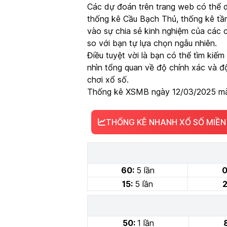
Các dự đoán trên trang web có thể dự
thống kê Cầu Bạch Thủ, thống kê tần
vào sự chia sẻ kinh nghiệm của các c
so với bạn tự lựa chọn ngẫu nhiên.
Điều tuyệt vời là bạn có thể tìm ki
nhìn tổng quan về độ chính xác và đ
chơi xổ số.
Thống kê XSMB ngày 12/03/2025 mà
THỐNG KÊ NHANH XỔ SỐ MIỀN
60:
5 lần
0
15:
5 lần
50:
1 lần