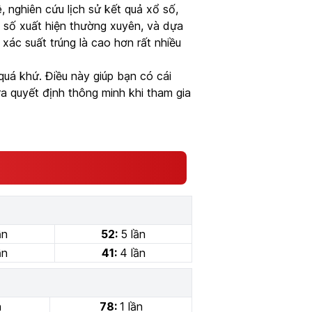
 nghiên cứu lịch sử kết quả xổ số,
u số xuất hiện thường xuyên, và dựa
xác suất trúng là cao hơn rất nhiều
uá khứ. Điều này giúp bạn có cái
a quyết định thông minh khi tham gia
ần
52:
5 lần
ần
41:
4 lần
n
78:
1 lần