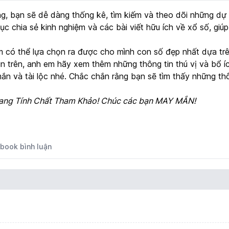
ụng, bạn sẽ dễ dàng thống kê, tìm kiếm và theo dõi những dự
c chia sẻ kinh nghiệm và các bài viết hữu ích về xổ số, giú
 có thể lựa chọn ra được cho mình con số đẹp nhất dựa trê
in trên, anh em hãy xem thêm những thông tin thú vị và bổ 
n và tài lộc nhé. Chắc chắn rằng bạn sẽ tìm thấy những thô
ang Tính Chất Tham Khảo! Chúc các bạn MAY MẮN!
book bình luận