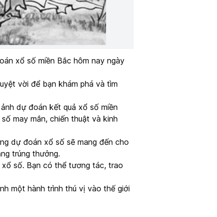
oán xổ số miền Bắc hôm nay ngày
tuyệt vời để bạn khám phá và tìm
m ảnh dự đoán kết quả xổ số miền
số may mắn, chiến thuật và kinh
tàng dự đoán xổ số sẽ mang đến cho
ng trúng thưởng.
xổ số. Bạn có thể tương tác, trao
h một hành trình thú vị vào thế giới