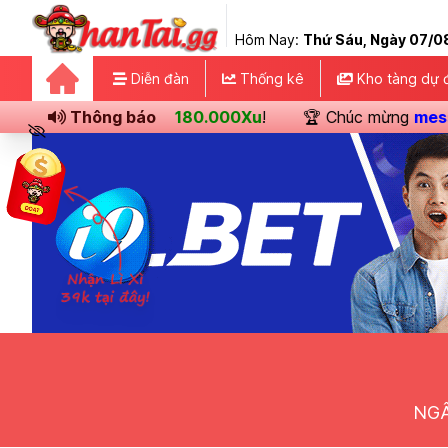
Hôm Nay:
Thứ Sáu, Ngày 07/0
Diễn đàn
Thống kê
Kho tàng dự 
yển khoản
Thông báo
trị giá
180.000Xu
!
🏆 Chúc mừng
messiarg
NGÂ