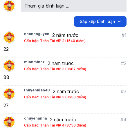
Tham gia bình luận ....
Sắp xếp bình luận
nhanhnguyen
2 năm trước
#1
Cấp bậc: Thần Tài VIP 2 (1540 điểm)
22
minhminhz
2 năm trước
#2
Cấp bậc: Thần Tài VIP 3 (3687 điểm)
88
thuyenbien40
2 năm trước
#3
Cấp bậc: Thần Tài VIP 3 (3650 điểm)
27
chuyenanna
2 năm trước
#4
Cấp bậc: Thần Tài VIP 4 (8750 điểm)