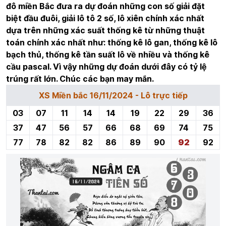
đô miền Bắc đưa ra dự đoán những con số giải đặt
biệt đầu đuôi, giải lô tô 2 số, lô xiên chính xác nhất
dựa trên những xác suất thống kê từ những thuật
toán chính xác nhất như: thống kê lô gan, thống kê lô
bạch thủ, thống kê tần suất lô về nhiều và thống kê
cầu pascal. Vì vậy những dự đoán dưới đây có tỷ lệ
trúng rất lớn. Chúc các bạn may mắn.
XS Miền bắc 16/11/2024 - Lô trực tiếp
03
07
11
14
14
19
22
29
36
37
47
56
57
66
68
69
74
75
77
78
82
82
86
89
90
92
92