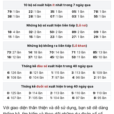
10 bộ số xuất hiện
ít
nhất trong 7 ngày qua
79:
1 lần
22:
1 lần
35:
1 lần
05:
1 lần
78:
1 lần
38:
1 lần
28:
1 lần
07:
1 lần
03:
1 lần
55:
1 lần
Những bộ số xuất hiện liên tiếp (
Lô rơi
)
18:
4 lần
32:
2 lần
50:
2 lần
89:
2 lần
09:
1 lần
11:
1 lần
15:
1 lần
22:
1 lần
27:
1 lần
29:
1 lần
Những bộ không ra liên tiếp (
Lô khan
)
73:
27 lần
14:
18 lần
70:
14 lần
71:
13 lần
85:
13 lần
16:
12 lần
37:
12 lần
45:
12 lần
53:
11 lần
65:
10 lần
Thống kê
đầu số
xuất hiện trong 40 ngày qua
6:
126 lần
8:
121 lần
1:
115 lần
3:
113 lần
5:
109 lần
9:
108 lần
0:
104 lần
7:
97 lần
4:
96 lần
2:
91 lần
Thống kê
đuôi số
xuất hiện trong 40 ngày qua
0:
125 lần
3:
114 lần
2:
113 lần
5:
110 lần
9:
110 lần
4:
107 lần
7:
105 lần
1:
104 lần
6:
97 lần
8:
95 lần
Với giao diện thân thiện và dễ sử dụng, bạn sẽ dễ dàng
thống kê, tìm kiếm và theo dõi những dự đoán xổ số