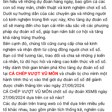
tìm hiểu về những dự đoán hàng ngày, bao gồm cả các
con số may mắn, chiến thuật và kinh nghiệm chơi xổ số.
Dưới sự hướng dẫn của các chuyên gia và những người
có kinh nghiệm trong lĩnh vực này, Kho tàng dự đoán xổ
số sẽ mang đến cho bạn cái nhìn sâu sắc về các phương
pháp dự đoán xổ số, giúp bạn nắm bắt cơ hội và tăng
khả năng trúng thưởng.
Bên cạnh đó, chúng tôi cũng cung cấp chia sẻ kinh
nghiệm và nhận định từ cộng đồng người chơi xổ số.
Bạn có thể tương tác, trao đổi và chia sẻ những ý kiến
cá nhân, từ đó học hỏi và nâng cao kiến thức về xổ số.
Hãy dành thời gian khám phá Kho tàng dự đoán xổ số
tại
CÁ CHÉP VƯỢT VŨ MÔN
và chuẩn bị cho mình một
hành trình thú vị vào thế giới dự đoán xổ số để giành
được chiến thắng lớn vào ngày 27/06/2024.
CÁ CHÉP VƯỢT VŨ MÔN chốt số dự đoán XSMB ngày
27/06/2024 dựa trên cơ sở nào?
Các dự đoán trên trang web có thể dựa trên nhiều yếu
tố khác nhau, bao gồm phân tích thống kê, nghiên cứu