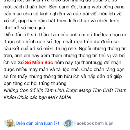
một cách thuận tiện. Bên cạnh đó, trang web cũng cung
cấp mục chia sẻ kinh nghiệm và các bài viết hữu ích về
xổ số, giúp bạn nắm bắt thêm kiến thức và chiến lược
chơi xổ số hiệu quả.
Diễn đàn xổ số Thần Tài chúc anh em có thể lựa chọn ra
được cho mình con số đẹp nhất dựa trên dự đoán soi
cầu kết quả xổ số miền Trung nhé. Ngoài những thông tin
trên, anh em hãy xem thêm những thông tin thú vị và bổ
ích về
Xổ Số Miền Bắc
hôm nay tại thantai.gg để nhận
được nhiều may mắn và tài lộc nhé. Chắc chắn rằng bạn
sẽ tìm thấy những thông tin hữu ích và hấp dẫn để giúp
bạn tăng cơ hội trúng thưởng.
Những Con Số Xin Tâm Linh, Được Mang Tính Chất Tham
Khảo! Chúc các bạn MAY MẮN!
Diễn đàn bình luận (7)
Facebook bình luận