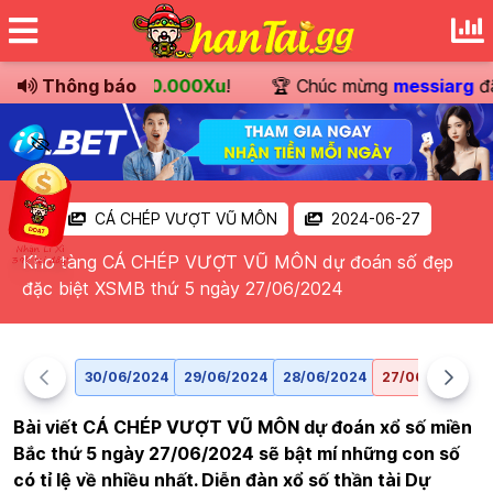
khoản
Thông báo
trị giá
180.000Xu
!
🏆 Chúc mừng
messiarg
đã đ
CÁ CHÉP VƯỢT VŨ MÔN
2024-06-27
Kho tàng CÁ CHÉP VƯỢT VŨ MÔN dự đoán số đẹp
đặc biệt XSMB thứ 5 ngày 27/06/2024
30/06/2024
29/06/2024
28/06/2024
27/06/2024
2
Bài viết CÁ CHÉP VƯỢT VŨ MÔN dự đoán xổ số miền
Bắc thứ 5 ngày 27/06/2024 sẽ bật mí những con số
có tỉ lệ về nhiều nhất. Diễn đàn xổ số thần tài Dự