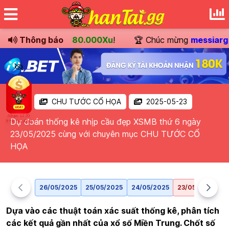
n khoản
Thông báo
trị giá
180.000Xu
!
🏆 Chúc mừng
messiarg
đã 
CHU TƯỚC CỔ HỌA
2025-05-23
Dự đoán thống kê nhịp cầu đẹp XSMB thứ 6 ngày
23/05/2025 cùng với chuyên mục CHU TƯỚC CỔ
HỌA
26/05/2025
25/05/2025
24/05/2025
23/05/2025
2
Dựa vào các thuật toán xác suất thống kê, phân tích
các kết quả gần nhất của xổ số Miền Trung. Chốt số