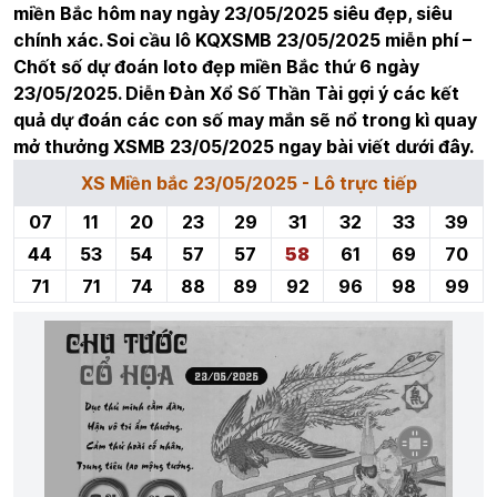
miền Bắc hôm nay ngày 23/05/2025 siêu đẹp, siêu
chính xác. Soi cầu lô KQXSMB 23/05/2025 miễn phí –
Chốt số dự đoán loto đẹp miền Bắc thứ 6 ngày
23/05/2025. Diễn Đàn Xổ Số Thần Tài gợi ý các kết
quả dự đoán các con số may mắn sẽ nổ trong kì quay
mở thưởng XSMB 23/05/2025 ngay bài viết dưới đây.
XS Miền bắc 23/05/2025 - Lô trực tiếp
07
11
20
23
29
31
32
33
39
44
53
54
57
57
58
61
69
70
71
71
74
88
89
92
96
98
99