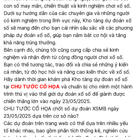
con số may mắn, chiến thuật và kinh nghiệm chơi xổ số.
Dưới sự hướng dẫn của các chuyên gia và những người
có kinh nghiệm trong lĩnh vực này, Kho tàng dự đoán xổ
số sẽ mang đến cho bạn cái nhìn sâu sắc về các phương
pháp dự đoán xổ số, giúp bạn nắm bắt cơ hội và tăng
khả năng trúng thưởng.
Bên cạnh đó, chúng tôi cũng cung cấp chia sẻ kinh
nghiệm và nhận định từ cộng đồng người chơi xổ số.
Bạn có thể tương tác, trao đổi và chia sẻ những ý kiến
cá nhân, từ đó học hỏi và nâng cao kiến thức về xổ số.
Hãy dành thời gian khám phá Kho tàng dự đoán xổ số
tại
CHU TƯỚC CỔ HỌA
và chuẩn bị cho mình một hành
trình thú vị vào thế giới dự đoán xổ số để giành được
chiến thắng lớn vào ngày 23/05/2025.
CHU TƯỚC CỔ HỌA chốt số dự đoán XSMB ngày
23/05/2025 dựa trên cơ sở nào?
Các dự đoán trên trang web có thể dựa trên nhiều yếu
tố khác nhau, bao gồm phân tích thống kê, nghiên cứu