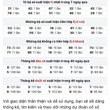
10 bộ số xuất hiện
ít
nhất trong 7 ngày qua
31:
1 lần
42:
1 lần
67:
1 lần
32:
1 lần
43:
1 lần
78:
1 lần
44:
1 lần
51:
1 lần
46:
1 lần
28:
1 lần
Những bộ số xuất hiện liên tiếp (
Lô rơi
)
02:
3 lần
10:
3 lần
18:
2 lần
61:
2 lần
95:
2 lần
00:
1 lần
05:
1 lần
11:
1 lần
30:
1 lần
31:
1 lần
Những bộ không ra liên tiếp (
Lô khan
)
73:
25 lần
22:
18 lần
14:
16 lần
89:
15 lần
70:
12 lần
71:
11 lần
85:
11 lần
16:
10 lần
37:
10 lần
45:
10 lần
Thống kê
đầu số
xuất hiện trong 40 ngày qua
6:
127 lần
8:
118 lần
3:
115 lần
1:
112 lần
9:
111 lần
5:
108 lần
0:
102 lần
4:
101 lần
7:
97 lần
2:
89 lần
Thống kê
đuôi số
xuất hiện trong 40 ngày qua
0:
121 lần
3:
117 lần
5:
115 lần
2:
110 lần
7:
109 lần
9:
108 lần
4:
106 lần
1:
103 lần
6:
96 lần
8:
95 lần
Với giao diện thân thiện và dễ sử dụng, bạn sẽ dễ dàng
thống kê, tìm kiếm và theo dõi những dự đoán xổ số