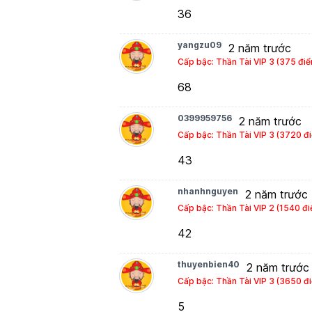
36
yangzu09
2 năm trước
Cấp bậc: Thần Tài VIP 3 (375 đi
68
0399959756
2 năm trước
Cấp bậc: Thần Tài VIP 3 (3720 đ
43
nhanhnguyen
2 năm trước
Cấp bậc: Thần Tài VIP 2 (1540 đ
42
thuyenbien40
2 năm trước
Cấp bậc: Thần Tài VIP 3 (3650 đ
5