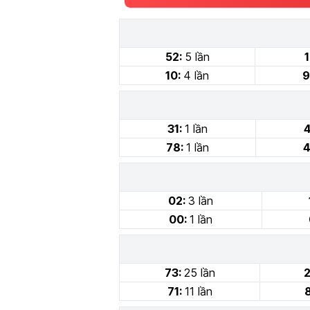
52:
5 lần
10:
4 lần
9
31:
1 lần
78:
1 lần
4
02:
3 lần
00:
1 lần
73:
25 lần
71:
11 lần