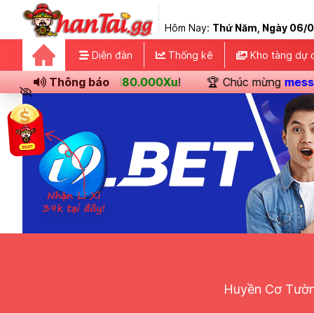
Hôm Nay:
Thứ Năm, Ngày 06/
Diễn đàn
Thống kê
Kho tàng dự 
ển khoản
Thông báo
trị giá
180.000Xu
!
🏆 Chúc mừng
messiarg
đ
Huyền Cơ Tường