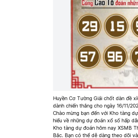
Huyền Cơ Tường Giải chốt dàn đề xỉu
dành chiến thắng cho ngày 16/11/20
Chào mừng bạn đến với Kho tàng dự
hiểu về những dự đoán xổ số hấp dẫn
Kho tàng dự đoán hôm nay
XSMB Th
Bắc. Bạn có thể dễ dàng theo dõi và