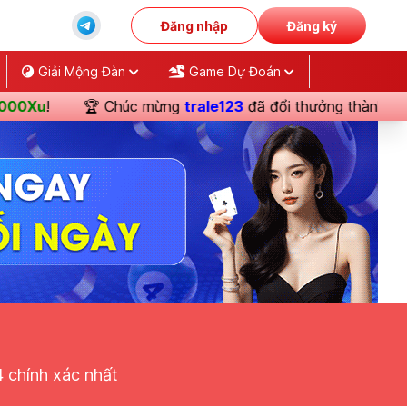
Đăng nhập
Đăng ký
Giải Mộng Đàn
Game Dự Đoán
u
!
🏆 Chúc mừng
trale123
đã đổi thưởng thành công
Ch
 chính xác nhất