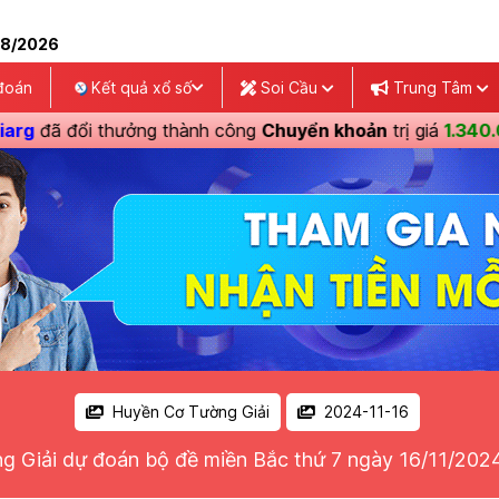
08/2026
đoán
Kết quả xổ số
Soi Cầu
Trung Tâm
ã đổi thưởng thành công
Chuyển khoản
trị giá
1.340.000X
Huyền Cơ Tường Giải
2024-11-16
 Giải dự đoán bộ đề miền Bắc thứ 7 ngày 16/11/2024