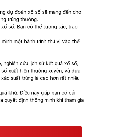
tàng dự đoán xổ số sẽ mang đến cho
ng trúng thưởng.
xổ số. Bạn có thể tương tác, trao
mình một hành trình thú vị vào thế
 nghiên cứu lịch sử kết quả xổ số,
u số xuất hiện thường xuyên, và dựa
xác suất trúng là cao hơn rất nhiều
uá khứ. Điều này giúp bạn có cái
a quyết định thông minh khi tham gia