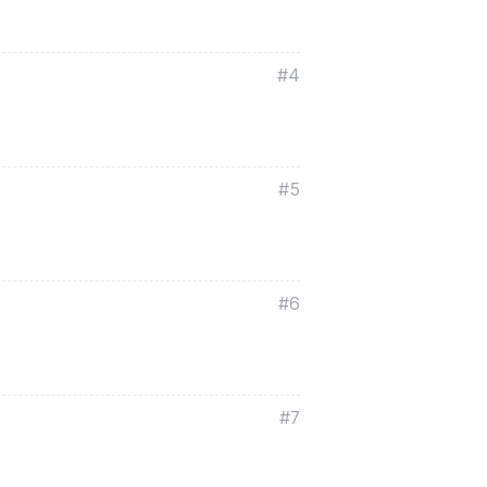
#4
#5
#6
#7