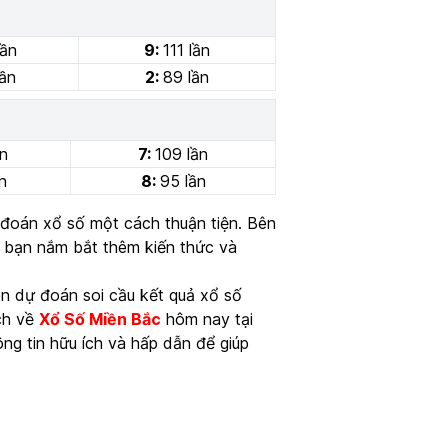
lần
9:
111 lần
lần
2:
89 lần
ần
7:
109 lần
n
8:
95 lần
 đoán xổ số một cách thuận tiện. Bên
p bạn nắm bắt thêm kiến thức và
n dự đoán soi cầu kết quả xổ số
ích về
Xổ Số Miền Bắc
hôm nay tại
ng tin hữu ích và hấp dẫn để giúp