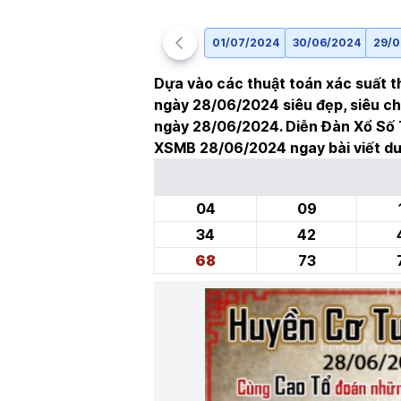
01/07/2024
30/06/2024
29/0
Dựa vào các thuật toán xác suất t
ngày 28/06/2024 siêu đẹp, siêu ch
ngày 28/06/2024. Diễn Đàn Xổ Số T
XSMB 28/06/2024 ngay bài viết dư
04
09
34
42
68
73