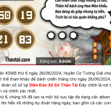
Đăng bởi:
Admin
án XSMB thứ 6 ngày 28/06/2024, Huyền Cơ Tường Giải chia
ó thể tham khảo để dành chiến thắng cho ngày 28/06/2024.
 đoán xổ số tại
Diễn Đàn Xổ Số Thần Tài
Đây chính là nơi 
 và chính xác nhất.
hứ 6
, chúng tôi đã tạo ra một bộ sưu tập đa dạng các albu
 tìm hiểu về những dự đoán hàng ngày, bao gồm cả các con 