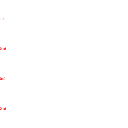
ểm)
iểm)
iểm)
iểm)