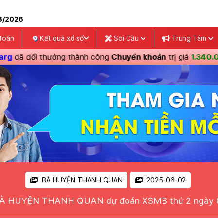
8/2026
đoán
Kết quả xổ số
Soi Cầu
Trung Tâm
 đổi thưởng thành công
Chuyển khoản
trị giá
1.340.000Xu
BÀ HUYỆN THANH QUAN
2025-06-02
BÀ HUYỆN THANH QUAN dự đoán XSMB thứ 2 ngày 