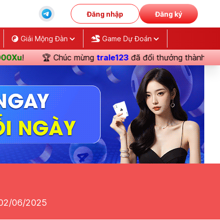
Đăng nhập
Đăng ký
Giải Mộng Đàn
Game Dự Đoán
!
🏆 Chúc mừng
trale123
đã đổi thưởng thành công
Ch
02/06/2025