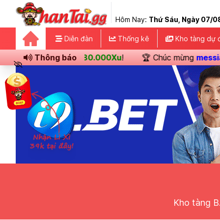
Hôm Nay:
Thứ Sáu, Ngày 07/0
Diễn đàn
Thống kê
Kho tàng dự 
n khoản
trị giá
Thông báo
180.000Xu
!
🏆 Chúc mừng
messiarg
đã
Kho tàng 