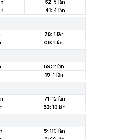
ần
52:
5 lần
ần
41:
4 lần
n
78:
1 lần
n
09:
1 lần
n
69:
2 lần
19:
1 lần
ần
71:
12 lần
ần
53:
10 lần
n
5:
110 lần