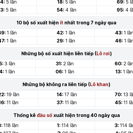
4:
5 lần
18:
5 lần
69:
5 l
23:
5 lần
54:
4 lần
95:
4 l
10 bộ số xuất hiện
ít
nhất trong 7 ngày qua
89:
1 lần
42:
1 lần
43:
1 lầ
47:
1 lần
29:
1 lần
46:
1 lầ
Những bộ số xuất hiện liên tiếp (
Lô rơi
)
5:
3 lần
31:
2 lần
60:
2 lầ
4:
1 lần
06:
1 lần
13:
1 lần
Những bộ không ra liên tiếp (
Lô khan
)
22:
19 lần
14:
17 lần
70:
13 l
16:
11 lần
37:
11 lần
45:
11 l
Thống kê
đầu số
xuất hiện trong 40 ngày qua
8:
118 lần
1:
114 lần
3:
114 lầ