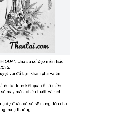
 QUAN chia sẻ số đẹp miền Bắc
2025.
tuyệt vời để bạn khám phá và tìm
m ảnh dự đoán kết quả xổ số miền
số may mắn, chiến thuật và kinh
tàng dự đoán xổ số sẽ mang đến cho
ng trúng thưởng.