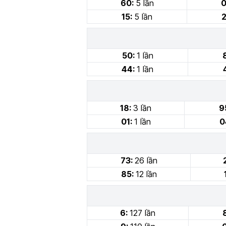
60:
5 lần
0
15:
5 lần
50:
1 lần
44:
1 lần
18:
3 lần
9
01:
1 lần
0
73:
26 lần
85:
12 lần
6:
127 lần