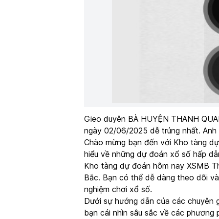
Gieo duyên BÀ HUYỆN THANH QUAN 
ngày 02/06/2025 dễ trúng nhất. Anh
Chào mừng bạn đến với Kho tàng dự
hiểu về những dự đoán xổ số hấp dẫn
Kho tàng dự đoán hôm nay
XSMB T
Bắc. Bạn có thể dễ dàng theo dõi và
nghiệm chơi xổ số.
Dưới sự hướng dẫn của các chuyên g
bạn cái nhìn sâu sắc về các phương 