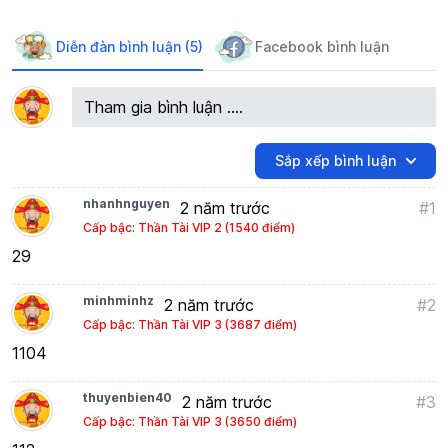
Diễn đàn bình luận (5)
Facebook bình luận
Tham gia bình luận ....
Sắp xếp bình luận
nhanhnguyen
2 năm trước
#1
Cấp bậc: Thần Tài VIP 2 (1540 điểm)
29
minhminhz
2 năm trước
#2
Cấp bậc: Thần Tài VIP 3 (3687 điểm)
1104
thuyenbien40
2 năm trước
#3
Cấp bậc: Thần Tài VIP 3 (3650 điểm)