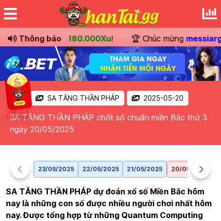
ển khoản
Thông báo
trị giá
180.000Xu
!
🏆 Chúc mừng
messiarg
đã
SA TĂNG THẦN PHÁP
2025-05-20
SA TĂNG THẦN PHÁP chốt số chuẩn miền Bắc thứ 3
ngày 20/05/2025
23/05/2025
22/05/2025
21/05/2025
20/05/2025
1
SA TĂNG THẦN PHÁP dự đoán xổ số Miền Bắc hôm
nay là những con số được nhiều người chơi nhất hôm
nay. Được tổng hợp từ những Quantum Computing