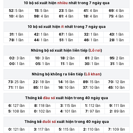
10 bộ số xuất hiện
nhiều
nhất trong 7 ngày qua
52:
5 lần
15:
5 lần
23:
5 lần
41:
4 lần
69:
4 lần
10:
4 lần
98:
4 lần
61:
4 lần
18:
4 lần
75:
4 lần
10 bộ số xuất hiện
ít
nhất trong 7 ngày qua
31:
1 lần
42:
1 lần
67:
1 lần
32:
1 lần
43:
1 lần
78:
1 lần
44:
1 lần
51:
1 lần
46:
1 lần
28:
1 lần
Những bộ số xuất hiện liên tiếp (
Lô rơi
)
02:
3 lần
10:
3 lần
18:
2 lần
61:
2 lần
95:
2 lần
00:
1 lần
05:
1 lần
11:
1 lần
30:
1 lần
31:
1 lần
Những bộ không ra liên tiếp (
Lô khan
)
73:
25 lần
22:
18 lần
14:
16 lần
89:
15 lần
70:
12 lần
71:
11 lần
85:
11 lần
16:
10 lần
37:
10 lần
45:
10 lần
Thống kê
đầu số
xuất hiện trong 40 ngày qua
6:
127 lần
8:
118 lần
3:
115 lần
1:
112 lần
9:
111 lần
5:
108 lần
0:
102 lần
4:
101 lần
7:
97 lần
2:
89 lần
Thống kê
đuôi số
xuất hiện trong 40 ngày qua
0:
121 lần
3:
117 lần
5:
115 lần
2:
110 lần
7:
109 lần