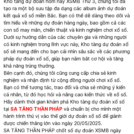
Kho tàng dự đoán hôm nay
XSMB Thứ 3
, chúng tôi đã
tạo ra một bộ sưu tập đa dạng các album ảnh dự đoán
kết quả xổ số miền Bắc. Bạn có thể dễ dàng theo dõi và
tìm hiểu về những dự đoán hàng ngày, bao gồm cả các
con số may mắn, chiến thuật và kinh nghiệm chơi xổ số.
Dưới sự hướng dẫn của các chuyên gia và những người
có kinh nghiệm trong lĩnh vực này, Kho tàng dự đoán xổ
số sẽ mang đến cho bạn cái nhìn sâu sắc về các phương
pháp dự đoán xổ số, giúp bạn nắm bắt cơ hội và tăng
khả năng trúng thưởng.
Bên cạnh đó, chúng tôi cũng cung cấp chia sẻ kinh
nghiệm và nhận định từ cộng đồng người chơi xổ số.
Bạn có thể tương tác, trao đổi và chia sẻ những ý kiến
cá nhân, từ đó học hỏi và nâng cao kiến thức về xổ số.
Hãy dành thời gian khám phá Kho tàng dự đoán xổ số
tại
SA TĂNG THẦN PHÁP
và chuẩn bị cho mình một
hành trình thú vị vào thế giới dự đoán xổ số để giành
được chiến thắng lớn vào ngày 20/05/2025.
SA TĂNG THẦN PHÁP chốt số dự đoán XSMB ngày