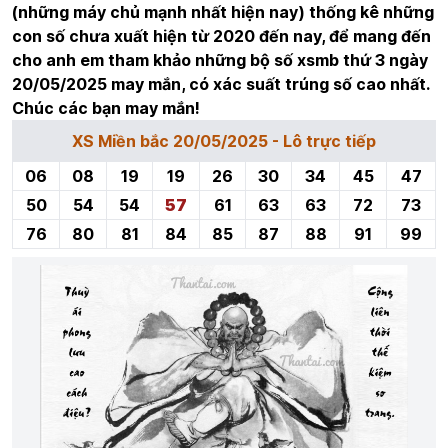
(những máy chủ mạnh nhất hiện nay) thống kê những
con số chưa xuất hiện từ 2020 đến nay, để mang đến
cho anh em tham khảo những bộ số xsmb thứ 3 ngày
20/05/2025 may mắn, có xác suất trúng số cao nhất.
Chúc các bạn may mắn!
XS Miền bắc 20/05/2025 - Lô trực tiếp
06
08
19
19
26
30
34
45
47
50
54
54
57
61
63
63
72
73
76
80
81
84
85
87
88
91
99