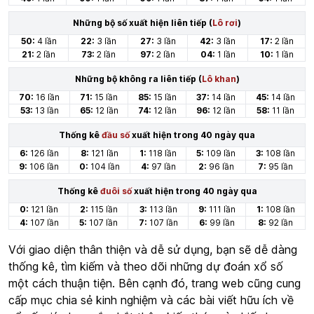
Những bộ số xuất hiện liên tiếp (
Lô rơi
)
50:
4 lần
22:
3 lần
27:
3 lần
42:
3 lần
17:
2 lần
21:
2 lần
73:
2 lần
97:
2 lần
04:
1 lần
10:
1 lần
Những bộ không ra liên tiếp (
Lô khan
)
70:
16 lần
71:
15 lần
85:
15 lần
37:
14 lần
45:
14 lần
53:
13 lần
65:
12 lần
74:
12 lần
96:
12 lần
58:
11 lần
Thống kê
đầu số
xuất hiện trong 40 ngày qua
6:
126 lần
8:
121 lần
1:
118 lần
5:
109 lần
3:
108 lần
9:
106 lần
0:
104 lần
4:
97 lần
2:
96 lần
7:
95 lần
Thống kê
đuôi số
xuất hiện trong 40 ngày qua
0:
121 lần
2:
115 lần
3:
113 lần
9:
111 lần
1:
108 lần
4:
107 lần
5:
107 lần
7:
107 lần
6:
99 lần
8:
92 lần
Với giao diện thân thiện và dễ sử dụng, bạn sẽ dễ dàng
thống kê, tìm kiếm và theo dõi những dự đoán xổ số
một cách thuận tiện. Bên cạnh đó, trang web cũng cung
cấp mục chia sẻ kinh nghiệm và các bài viết hữu ích về