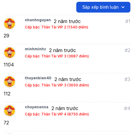
Sắp xếp bình luận
nhanhnguyen
2 năm trước
#1
Cấp bậc: Thần Tài VIP 2 (1540 điểm)
29
minhminhz
2 năm trước
#2
Cấp bậc: Thần Tài VIP 3 (3687 điểm)
1104
thuyenbien40
2 năm trước
#3
Cấp bậc: Thần Tài VIP 3 (3650 điểm)
112
chuyenanna
2 năm trước
#4
Cấp bậc: Thần Tài VIP 4 (8750 điểm)
72