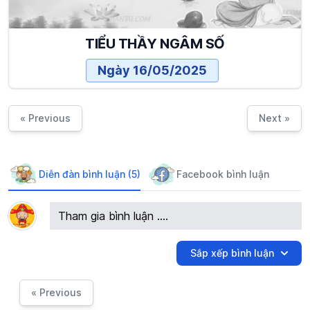
TIỂU THẦY NGÂM SỐ
Ngày 16/05/2025
« Previous
Next »
Diễn đàn bình luận (5)
Facebook bình luận
Tham gia bình luận ....
Sắp xếp bình luận
« Previous