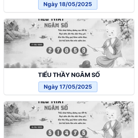
Ngày 18/05/2025
TIỂU THẦY NGÂM SỐ
Ngày 17/05/2025