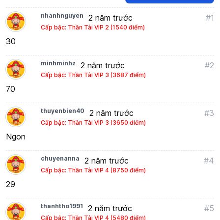
nhanhnguyen
2 năm trước
#1
Cấp bậc: Thần Tài VIP 2 (1540 điểm)
30
minhminhz
2 năm trước
#2
Cấp bậc: Thần Tài VIP 3 (3687 điểm)
70
thuyenbien40
2 năm trước
#3
Cấp bậc: Thần Tài VIP 3 (3650 điểm)
Ngon
chuyenanna
2 năm trước
#4
Cấp bậc: Thần Tài VIP 4 (8750 điểm)
29
thanhtho1991
2 năm trước
#5
Cấp bậc: Thần Tài VIP 4 (5480 điểm)