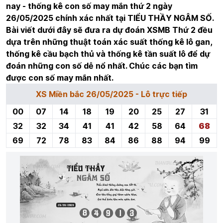
nay - thống kê con số may mắn thứ 2 ngày
26/05/2025 chính xác nhất tại TIỂU THẦY NGÂM SỐ.
Bài viết dưới đây sẽ đưa ra dự đoán XSMB Thứ 2 đều
dựa trên những thuật toán xác suất thống kê lô gan,
thống kê cầu bạch thủ và thống kê tần suất lô để dự
đoán những con số dễ nổ nhất. Chúc các bạn tìm
được con số may mắn nhất.
XS Miền bắc 26/05/2025 - Lô trực tiếp
00
07
14
18
19
20
25
27
31
32
32
34
41
41
42
58
64
68
69
72
78
83
84
86
88
94
99