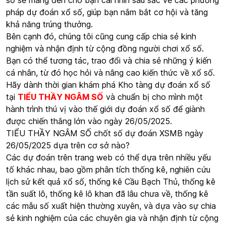
số sẽ mang đến cho bạn cái nhìn sâu sắc về các phương
pháp dự đoán xổ số, giúp bạn nắm bắt cơ hội và tăng
khả năng trúng thưởng.
Bên cạnh đó, chúng tôi cũng cung cấp chia sẻ kinh
nghiệm và nhận định từ cộng đồng người chơi xổ số.
Bạn có thể tương tác, trao đổi và chia sẻ những ý kiến
cá nhân, từ đó học hỏi và nâng cao kiến thức về xổ số.
Hãy dành thời gian khám phá Kho tàng dự đoán xổ số
tại
TIỂU THẦY NGÂM SỐ
và chuẩn bị cho mình một
hành trình thú vị vào thế giới dự đoán xổ số để giành
được chiến thắng lớn vào ngày 26/05/2025.
TIỂU THẦY NGÂM SỐ chốt số dự đoán XSMB ngày
26/05/2025 dựa trên cơ sở nào?
Các dự đoán trên trang web có thể dựa trên nhiều yếu
tố khác nhau, bao gồm phân tích thống kê, nghiên cứu
lịch sử kết quả xổ số, thống kê Cầu Bạch Thủ, thống kê
tần suất lô, thống kê lô khan đã lâu chưa về, thống kê
các mẫu số xuất hiện thường xuyên, và dựa vào sự chia
sẻ kinh nghiệm của các chuyên gia và nhận định từ cộng