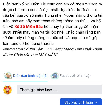
Diễn đàn xổ số Thần Tài chúc anh em có thể lựa chọn ra
được cho mình con số đẹp nhất dựa trên dự đoán soi
cầu kết quả xổ số miền Trung nhé. Ngoài những thông tin
trên, anh em hãy xem thêm những thông tin thú vị và bổ
ích về
Xổ Số Miền Bắc
hôm nay tại thantai.gg để nhận
được nhiều may mắn và tài lộc nhé. Chắc chắn rằng bạn
sẽ tìm thấy những thông tin hữu ích và hấp dẫn để giúp
bạn tăng cơ hội trúng thưởng.
Những Con Số Xin Tâm Linh, Được Mang Tính Chất Tham
Khảo! Chúc các bạn MAY MẮN!
Diễn đàn bình luận (5)
Facebook bình luận
Tham gia bình luận ....
Sắp xếp bình luận