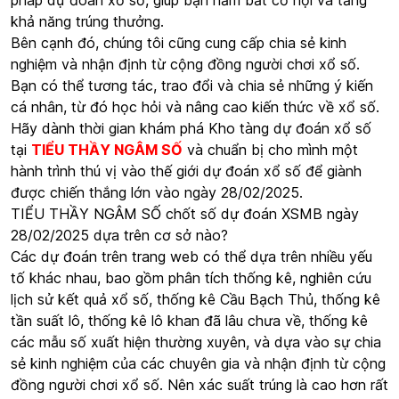
pháp dự đoán xổ số, giúp bạn nắm bắt cơ hội và tăng
khả năng trúng thưởng.
Bên cạnh đó, chúng tôi cũng cung cấp chia sẻ kinh
nghiệm và nhận định từ cộng đồng người chơi xổ số.
Bạn có thể tương tác, trao đổi và chia sẻ những ý kiến
cá nhân, từ đó học hỏi và nâng cao kiến thức về xổ số.
Hãy dành thời gian khám phá Kho tàng dự đoán xổ số
tại
TIỂU THẦY NGÂM SỐ
và chuẩn bị cho mình một
hành trình thú vị vào thế giới dự đoán xổ số để giành
được chiến thắng lớn vào ngày 28/02/2025.
TIỂU THẦY NGÂM SỐ chốt số dự đoán XSMB ngày
28/02/2025 dựa trên cơ sở nào?
Các dự đoán trên trang web có thể dựa trên nhiều yếu
tố khác nhau, bao gồm phân tích thống kê, nghiên cứu
lịch sử kết quả xổ số, thống kê Cầu Bạch Thủ, thống kê
tần suất lô, thống kê lô khan đã lâu chưa về, thống kê
các mẫu số xuất hiện thường xuyên, và dựa vào sự chia
sẻ kinh nghiệm của các chuyên gia và nhận định từ cộng
đồng người chơi xổ số. Nên xác suất trúng là cao hơn rất