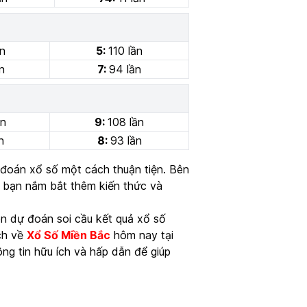
ần
5:
110 lần
n
7:
94 lần
ần
9:
108 lần
n
8:
93 lần
 đoán xổ số một cách thuận tiện. Bên
p bạn nắm bắt thêm kiến thức và
n dự đoán soi cầu kết quả xổ số
ích về
Xổ Số Miền Bắc
hôm nay tại
ng tin hữu ích và hấp dẫn để giúp