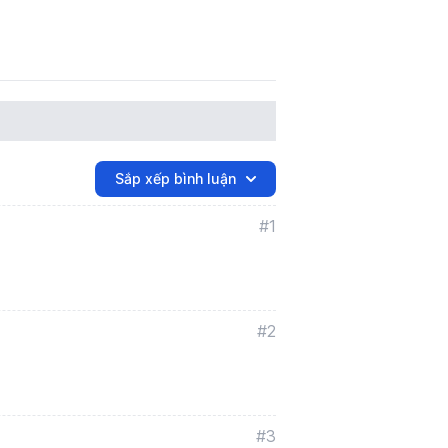
Sắp xếp bình luận
#1
#2
#3