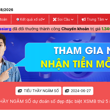
08/2026
đoán
Kết quả xổ số
Soi Cầu
Trung Tâm
g
đã đổi thưởng thành công
Chuyển khoản
trị giá
1.340.00
TIỂU THẦY NGÂM SỐ
2024-06-27
HẦY NGÂM SỐ dự đoán số đẹp đặc biệt XSMB thứ 5