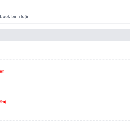
book bình luận
iểm)
iểm)