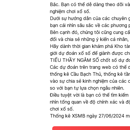
Bắc. Bạn có thể dễ dàng theo dõi và
nghiệm chơi xổ số.
Dưới sự hướng dẫn của các chuyên g
bạn cái nhìn sâu sắc về các phương 
Bên cạnh đó, chúng tôi cũng cung cấ
đổi và chia sẻ những ý kiến cá nhân,
Hãy dành thời gian khám phá Kho tà
giới dự đoán xổ số để giành được ch
TIỂU THẦY NGÂM SỐ chốt số dự đo
Các dự đoán trên trang web có thể dự
thống kê Cầu Bạch Thủ, thống kê tần
vào sự chia sẻ kinh nghiệm của các c
so với bạn tự lựa chọn ngẫu nhiên.
Điều tuyệt vời là bạn có thể tìm ki
nhìn tổng quan về độ chính xác và đ
chơi xổ số.
Thống kê XSMB ngày 27/06/2024 mà