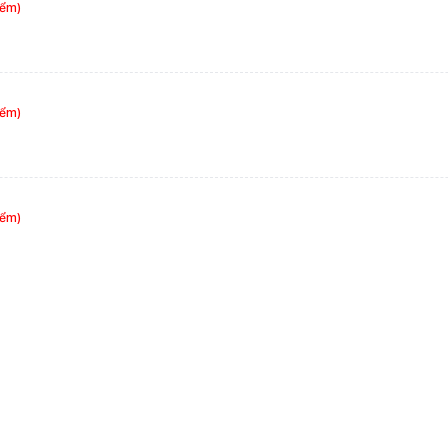
iểm)
iểm)
iểm)