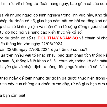
 tìm hiểu về những dự đoán hàng ngày, bao gồm cả các con 
ia và những người có kinh nghiệm trong lĩnh vực này, Kho 
pháp dự đoán xổ số, giúp bạn nắm bắt cơ hội và tăng khả nă
p chia sẻ kinh nghiệm và nhận định từ cộng đồng người chơi 
 từ đó học hỏi và nâng cao kiến thức về xổ số.
ng dự đoán xổ số tại
TIỂU THẦY NGÂM SỐ
và chuẩn bị cho
iến thắng lớn vào ngày 27/06/2024.
án XSMB ngày 27/06/2024 dựa trên cơ sở nào?
a trên nhiều yếu tố khác nhau, bao gồm phân tích thống kê,
 suất lô, thống kê lô khan đã lâu chưa về, thống kê các mẫ
huyên gia và nhận định từ cộng đồng người chơi xổ số. Nên 
ếm theo ngày để xem những dự đoán đã được thực hiện trong q
ộ tin cậy của những dự đoán trước đây, từ đó giúp bạn đưa r
 bạn cần biết