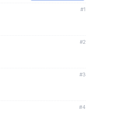
#1
#2
#3
#4