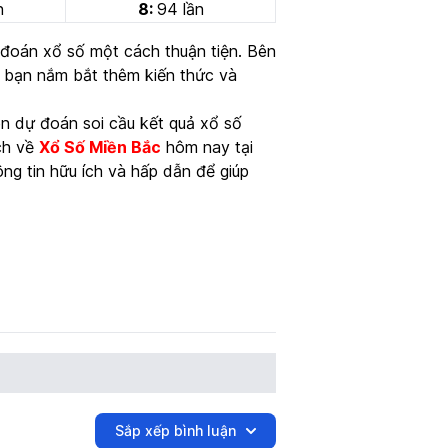
n
8:
94 lần
 đoán xổ số một cách thuận tiện. Bên
p bạn nắm bắt thêm kiến thức và
n dự đoán soi cầu kết quả xổ số
ích về
Xổ Số Miền Bắc
hôm nay tại
ng tin hữu ích và hấp dẫn để giúp
Sắp xếp bình luận