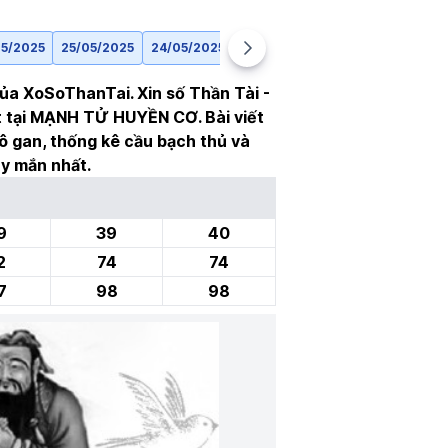
05/2025
25/05/2025
24/05/2025
23/05/2025
22/05/2025
21/
ủa XoSoThanTai. Xin số Thần Tài -
 tại MẠNH TỬ HUYỀN CƠ. Bài viết
ô gan, thống kê cầu bạch thủ và
ay mắn nhất.
9
39
40
2
74
74
7
98
98