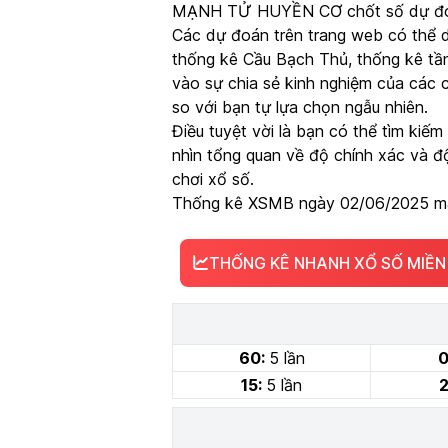
MẠNH TỬ HUYỀN CƠ chốt số dự đoá
Các dự đoán trên trang web có thể dự
thống kê Cầu Bạch Thủ, thống kê tần
vào sự chia sẻ kinh nghiệm của các c
so với bạn tự lựa chọn ngẫu nhiên.
Điều tuyệt vời là bạn có thể tìm ki
nhìn tổng quan về độ chính xác và đ
chơi xổ số.
Thống kê XSMB ngày 02/06/2025 mà
THỐNG KÊ NHANH XỔ SỐ MIỀN
60:
5 lần
0
15:
5 lần