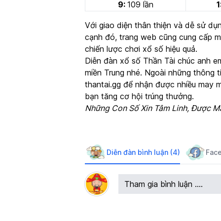
9:
109 lần
1
Với giao diện thân thiện và dễ sử d
cạnh đó, trang web cũng cung cấp mụ
chiến lược chơi xổ số hiệu quả.
Diễn đàn xổ số Thần Tài chúc anh em
miền Trung nhé. Ngoài những thông t
thantai.gg để nhận được nhiều may mắ
bạn tăng cơ hội trúng thưởng.
Những Con Số Xin Tâm Linh, Được M
Diễn đàn bình luận (4)
Face
Tham gia bình luận ....