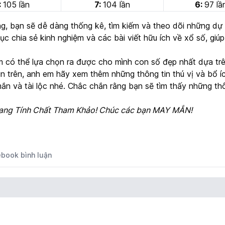
:
105 lần
7:
104 lần
6:
97 lầ
ụng, bạn sẽ dễ dàng thống kê, tìm kiếm và theo dõi những dự
c chia sẻ kinh nghiệm và các bài viết hữu ích về xổ số, giú
 có thể lựa chọn ra được cho mình con số đẹp nhất dựa trê
in trên, anh em hãy xem thêm những thông tin thú vị và bổ 
n và tài lộc nhé. Chắc chắn rằng bạn sẽ tìm thấy những thô
ang Tính Chất Tham Khảo! Chúc các bạn MAY MẮN!
book bình luận