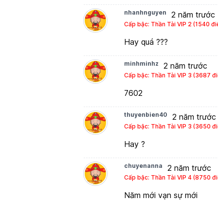
nhanhnguyen
2 năm trước
Cấp bậc: Thần Tài VIP 2 (1540 đ
Hay quá ???
minhminhz
2 năm trước
Cấp bậc: Thần Tài VIP 3 (3687 đ
7602
thuyenbien40
2 năm trước
Cấp bậc: Thần Tài VIP 3 (3650 đ
Hay ?
chuyenanna
2 năm trước
Cấp bậc: Thần Tài VIP 4 (8750 đ
Năm mới vạn sự mới