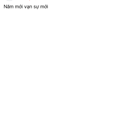
Năm mới vạn sự mới