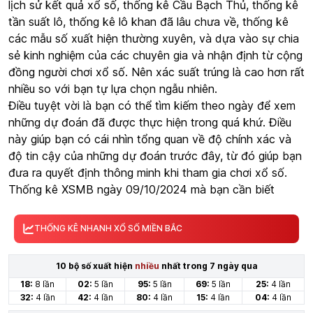
lịch sử kết quả xổ số, thống kê Cầu Bạch Thủ, thống kê
tần suất lô, thống kê lô khan đã lâu chưa về, thống kê
các mẫu số xuất hiện thường xuyên, và dựa vào sự chia
sẻ kinh nghiệm của các chuyên gia và nhận định từ cộng
đồng người chơi xổ số. Nên xác suất trúng là cao hơn rất
nhiều so với bạn tự lựa chọn ngẫu nhiên.
Điều tuyệt vời là bạn có thể tìm kiếm theo ngày để xem
những dự đoán đã được thực hiện trong quá khứ. Điều
này giúp bạn có cái nhìn tổng quan về độ chính xác và
độ tin cậy của những dự đoán trước đây, từ đó giúp bạn
đưa ra quyết định thông minh khi tham gia chơi xổ số.
Thống kê XSMB ngày 09/10/2024 mà bạn cần biết
THỐNG KÊ NHANH XỔ SỐ MIỀN BẮC
10 bộ số xuất hiện
nhiều
nhất trong 7 ngày qua
18:
8 lần
02:
5 lần
95:
5 lần
69:
5 lần
25:
4 lần
32:
4 lần
42:
4 lần
80:
4 lần
15:
4 lần
04:
4 lần