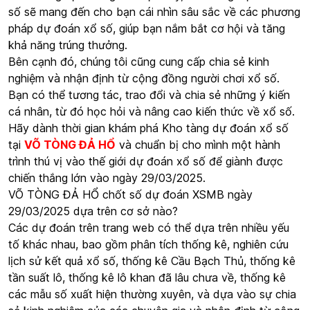
số sẽ mang đến cho bạn cái nhìn sâu sắc về các phương
pháp dự đoán xổ số, giúp bạn nắm bắt cơ hội và tăng
khả năng trúng thưởng.
Bên cạnh đó, chúng tôi cũng cung cấp chia sẻ kinh
nghiệm và nhận định từ cộng đồng người chơi xổ số.
Bạn có thể tương tác, trao đổi và chia sẻ những ý kiến
cá nhân, từ đó học hỏi và nâng cao kiến thức về xổ số.
Hãy dành thời gian khám phá Kho tàng dự đoán xổ số
tại
VÕ TÒNG ĐẢ HỔ
và chuẩn bị cho mình một hành
trình thú vị vào thế giới dự đoán xổ số để giành được
chiến thắng lớn vào ngày 29/03/2025.
VÕ TÒNG ĐẢ HỔ chốt số dự đoán XSMB ngày
29/03/2025 dựa trên cơ sở nào?
Các dự đoán trên trang web có thể dựa trên nhiều yếu
tố khác nhau, bao gồm phân tích thống kê, nghiên cứu
lịch sử kết quả xổ số, thống kê Cầu Bạch Thủ, thống kê
tần suất lô, thống kê lô khan đã lâu chưa về, thống kê
các mẫu số xuất hiện thường xuyên, và dựa vào sự chia