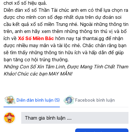
chơi xổ số hiệu quả.
Diễn đàn xổ số Thần Tài chúc anh em có thể lựa chọn ra
được cho mình con số đẹp nhất dựa trên dự đoán soi
cầu kết quả xổ số miền Trung nhé. Ngoài những thông tin
trên, anh em hãy xem thêm những thông tin thú vị và bổ
ích về
Xổ Số Miền Bắc
hôm nay tại thantai.gg để nhận
được nhiều may mắn và tài lộc nhé. Chắc chắn rằng bạn
sẽ tìm thấy những thông tin hữu ích và hấp dẫn để giúp
bạn tăng cơ hội trúng thưởng.
Những Con Số Xin Tâm Linh, Được Mang Tính Chất Tham
Khảo! Chúc các bạn MAY MẮN!
Diễn đàn bình luận (5)
Facebook bình luận
Tham gia bình luận ....