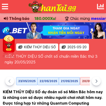
ển khoản
Thông báo
trị giá
180.000Xu
!
🏆 Chúc mừng
messiarg
đ
KIẾM THỦY DIỆU SỐ
2025-05-20
KIẾM THỦY DIỆU SỐ chốt số chuẩn miền Bắc thứ 3
ngày 20/05/2025
23/05/2025
22/05/2025
21/05/2025
20/05/2025
1
KIẾM THỦY DIỆU SỐ dự đoán xổ số Miền Bắc hôm nay
là những con số được nhiều người chơi nhất hôm nay.
Được tổng hợp từ những Quantum Computing