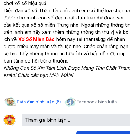
chơi xổ số hiệu quả.
Diễn đàn xổ số Thần Tài chúc anh em có thể lựa chọn ra
được cho mình con số đẹp nhất dựa trên dự đoán soi
cầu kết quả xổ số miền Trung nhé. Ngoài những thông tin
trên, anh em hãy xem thêm những thông tin thú vị và bổ
ích về
Xổ Số Miền Bắc
hôm nay tại thantai.gg để nhận
được nhiều may mắn và tài lộc nhé. Chắc chắn rằng bạn
sẽ tìm thấy những thông tin hữu ích và hấp dẫn để giúp
bạn tăng cơ hội trúng thưởng.
Những Con Số Xin Tâm Linh, Được Mang Tính Chất Tham
Khảo! Chúc các bạn MAY MẮN!
Diễn đàn bình luận (6)
Facebook bình luận
Tham gia bình luận ....