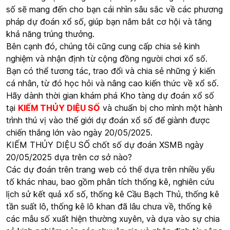
số sẽ mang đến cho bạn cái nhìn sâu sắc về các phương
pháp dự đoán xổ số, giúp bạn nắm bắt cơ hội và tăng
khả năng trúng thưởng.
Bên cạnh đó, chúng tôi cũng cung cấp chia sẻ kinh
nghiệm và nhận định từ cộng đồng người chơi xổ số.
Bạn có thể tương tác, trao đổi và chia sẻ những ý kiến
cá nhân, từ đó học hỏi và nâng cao kiến thức về xổ số.
Hãy dành thời gian khám phá Kho tàng dự đoán xổ số
tại
KIẾM THỦY DIỆU SỐ
và chuẩn bị cho mình một hành
trình thú vị vào thế giới dự đoán xổ số để giành được
chiến thắng lớn vào ngày 20/05/2025.
KIẾM THỦY DIỆU SỐ chốt số dự đoán XSMB ngày
20/05/2025 dựa trên cơ sở nào?
Các dự đoán trên trang web có thể dựa trên nhiều yếu
tố khác nhau, bao gồm phân tích thống kê, nghiên cứu
lịch sử kết quả xổ số, thống kê Cầu Bạch Thủ, thống kê
tần suất lô, thống kê lô khan đã lâu chưa về, thống kê
các mẫu số xuất hiện thường xuyên, và dựa vào sự chia