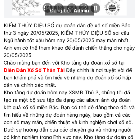
Đăng bởi:
Admin
KIẾM THỦY DIỆU SỐ dự đoán dàn đề xổ số miền Bắc
thứ 3 ngày 20/05/2025, KIẾM THỦY DIỆU SỐ soi cầu
Ngũ hành tốt xấu hôm nay 20/05/2025 may mắn nhất.
Anh em có thể tham khảo để dành chiến thắng cho ngày
20/05/2025.
Chào mừng bạn đến với Kho tàng dự đoán xổ số tại
Diễn Đàn Xổ Số Thần Tài
Đây chính là nơi tuyệt vời để
bạn khám phá và tìm hiểu về những dự đoán xổ số hấp
dẫn và chính xác nhất.
Kho tàng dự đoán hôm nay
XSMB Thứ 3
, chúng tôi đã
tạo ra một bộ sưu tập đa dạng các album ảnh dự đoán
kết quả xổ số miền Bắc. Bạn có thể dễ dàng theo dõi và
tìm hiểu về những dự đoán hàng ngày, bao gồm cả các
con số may mắn, chiến thuật và kinh nghiệm chơi xổ số.
Dưới sự hướng dẫn của các chuyên gia và những người
có kinh nghiệm trong lĩnh vực này, Kho tàng dự đoán xổ