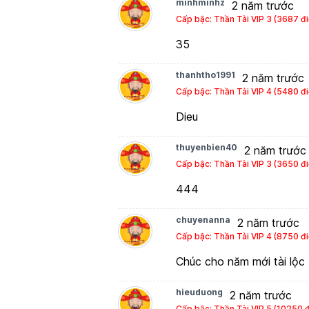
minhminhz
2 năm trước
Cấp bậc: Thần Tài VIP 3 (3687 đ
35
thanhtho1991
2 năm trước
Cấp bậc: Thần Tài VIP 4 (5480 đ
Dieu
thuyenbien40
2 năm trước
Cấp bậc: Thần Tài VIP 3 (3650 đ
444
chuyenanna
2 năm trước
Cấp bậc: Thần Tài VIP 4 (8750 đ
Chúc cho năm mới tài lộc
hieuduong
2 năm trước
Cấp bậc: Thần Tài VIP 5 (10250 