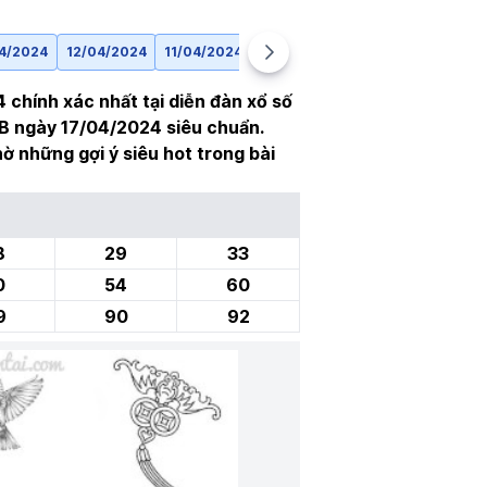
04/2024
12/04/2024
11/04/2024
10/04/2024
09/04/2024
08/
chính xác nhất tại diễn đàn xổ số
B ngày 17/04/2024 siêu chuẩn.
ờ những gợi ý siêu hot trong bài
8
29
33
0
54
60
9
90
92