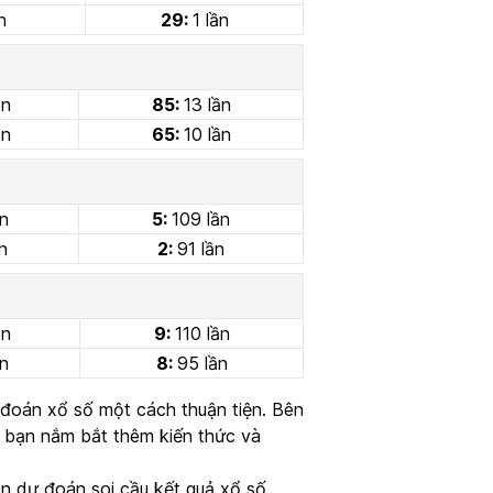
n
29:
1 lần
ần
85:
13 lần
ần
65:
10 lần
ần
5:
109 lần
n
2:
91 lần
ần
9:
110 lần
ần
8:
95 lần
 đoán xổ số một cách thuận tiện. Bên
p bạn nắm bắt thêm kiến thức và
n dự đoán soi cầu kết quả xổ số