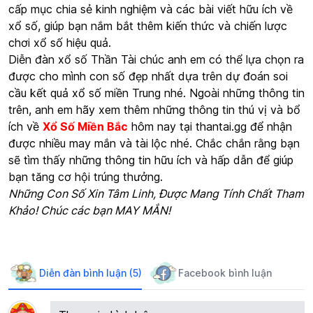
cấp mục chia sẻ kinh nghiệm và các bài viết hữu ích về
xổ số, giúp bạn nắm bắt thêm kiến thức và chiến lược
chơi xổ số hiệu quả.
Diễn đàn xổ số Thần Tài chúc anh em có thể lựa chọn ra
được cho mình con số đẹp nhất dựa trên dự đoán soi
cầu kết quả xổ số miền Trung nhé. Ngoài những thông tin
trên, anh em hãy xem thêm những thông tin thú vị và bổ
ích về
Xổ Số Miền Bắc
hôm nay tại thantai.gg để nhận
được nhiều may mắn và tài lộc nhé. Chắc chắn rằng bạn
sẽ tìm thấy những thông tin hữu ích và hấp dẫn để giúp
bạn tăng cơ hội trúng thưởng.
Những Con Số Xin Tâm Linh, Được Mang Tính Chất Tham
Khảo! Chúc các bạn MAY MẮN!
Diễn đàn bình luận (5)
Facebook bình luận