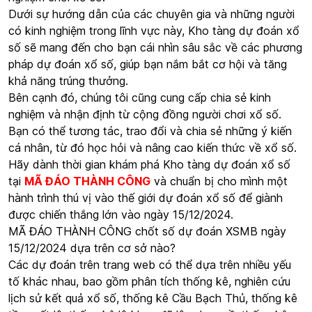
Dưới sự hướng dẫn của các chuyên gia và những người
có kinh nghiệm trong lĩnh vực này, Kho tàng dự đoán xổ
số sẽ mang đến cho bạn cái nhìn sâu sắc về các phương
pháp dự đoán xổ số, giúp bạn nắm bắt cơ hội và tăng
khả năng trúng thưởng.
Bên cạnh đó, chúng tôi cũng cung cấp chia sẻ kinh
nghiệm và nhận định từ cộng đồng người chơi xổ số.
Bạn có thể tương tác, trao đổi và chia sẻ những ý kiến
cá nhân, từ đó học hỏi và nâng cao kiến thức về xổ số.
Hãy dành thời gian khám phá Kho tàng dự đoán xổ số
tại
MÃ ĐÁO THÀNH CÔNG
và chuẩn bị cho mình một
hành trình thú vị vào thế giới dự đoán xổ số để giành
được chiến thắng lớn vào ngày 15/12/2024.
MÃ ĐÁO THÀNH CÔNG chốt số dự đoán XSMB ngày
15/12/2024 dựa trên cơ sở nào?
Các dự đoán trên trang web có thể dựa trên nhiều yếu
tố khác nhau, bao gồm phân tích thống kê, nghiên cứu
lịch sử kết quả xổ số, thống kê Cầu Bạch Thủ, thống kê