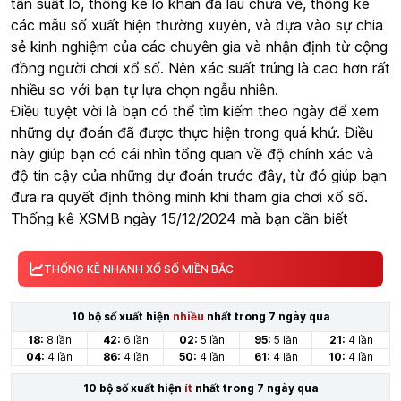
tần suất lô, thống kê lô khan đã lâu chưa về, thống kê
các mẫu số xuất hiện thường xuyên, và dựa vào sự chia
sẻ kinh nghiệm của các chuyên gia và nhận định từ cộng
đồng người chơi xổ số. Nên xác suất trúng là cao hơn rất
nhiều so với bạn tự lựa chọn ngẫu nhiên.
Điều tuyệt vời là bạn có thể tìm kiếm theo ngày để xem
những dự đoán đã được thực hiện trong quá khứ. Điều
này giúp bạn có cái nhìn tổng quan về độ chính xác và
độ tin cậy của những dự đoán trước đây, từ đó giúp bạn
đưa ra quyết định thông minh khi tham gia chơi xổ số.
Thống kê XSMB ngày 15/12/2024 mà bạn cần biết
THỐNG KÊ NHANH XỔ SỐ MIỀN BẮC
10 bộ số xuất hiện
nhiều
nhất trong 7 ngày qua
18:
8 lần
42:
6 lần
02:
5 lần
95:
5 lần
21:
4 lần
04:
4 lần
86:
4 lần
50:
4 lần
61:
4 lần
10:
4 lần
10 bộ số xuất hiện
ít
nhất trong 7 ngày qua