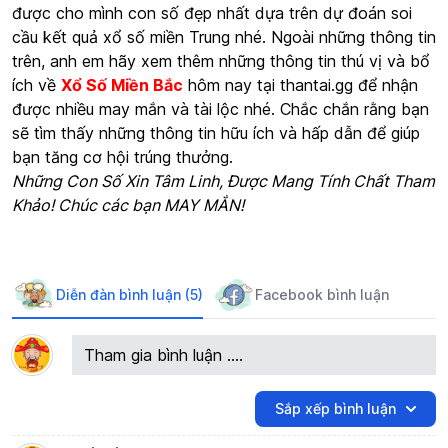
được cho mình con số đẹp nhất dựa trên dự đoán soi
cầu kết quả xổ số miền Trung nhé. Ngoài những thông tin
trên, anh em hãy xem thêm những thông tin thú vị và bổ
ích về
Xổ Số Miền Bắc
hôm nay tại thantai.gg để nhận
được nhiều may mắn và tài lộc nhé. Chắc chắn rằng bạn
sẽ tìm thấy những thông tin hữu ích và hấp dẫn để giúp
bạn tăng cơ hội trúng thưởng.
Những Con Số Xin Tâm Linh, Được Mang Tính Chất Tham
Khảo! Chúc các bạn MAY MẮN!
Diễn đàn bình luận (5)
Facebook bình luận
Tham gia bình luận ....
Sắp xếp bình luận