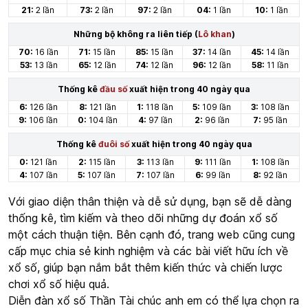
21:
2 lần
73:
2 lần
97:
2 lần
04:
1 lần
10:
1 lần
Những bộ không ra liên tiếp (
Lô khan
)
70:
16 lần
71:
15 lần
85:
15 lần
37:
14 lần
45:
14 lần
53:
13 lần
65:
12 lần
74:
12 lần
96:
12 lần
58:
11 lần
Thống kê
đầu số
xuất hiện trong 40 ngày qua
6:
126 lần
8:
121 lần
1:
118 lần
5:
109 lần
3:
108 lần
9:
106 lần
0:
104 lần
4:
97 lần
2:
96 lần
7:
95 lần
Thống kê
đuôi số
xuất hiện trong 40 ngày qua
0:
121 lần
2:
115 lần
3:
113 lần
9:
111 lần
1:
108 lần
4:
107 lần
5:
107 lần
7:
107 lần
6:
99 lần
8:
92 lần
Với giao diện thân thiện và dễ sử dụng, bạn sẽ dễ dàng
thống kê, tìm kiếm và theo dõi những dự đoán xổ số
một cách thuận tiện. Bên cạnh đó, trang web cũng cung
cấp mục chia sẻ kinh nghiệm và các bài viết hữu ích về
xổ số, giúp bạn nắm bắt thêm kiến thức và chiến lược
chơi xổ số hiệu quả.
Diễn đàn xổ số Thần Tài chúc anh em có thể lựa chọn ra