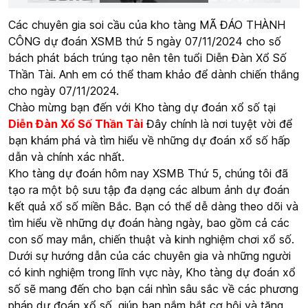
Các chuyên gia soi cầu của kho tàng MÃ ĐÁO THÀNH
CÔNG dự đoán XSMB thứ 5 ngày 07/11/2024 cho số
bách phát bách trúng tạo nên tên tuổi Diễn Đàn Xổ Số
Thần Tài. Anh em có thể tham khảo để dành chiến thắng
cho ngày 07/11/2024.
Chào mừng bạn đến với Kho tàng dự đoán xổ số tại
Diễn Đàn Xổ Số Thần Tài
Đây chính là nơi tuyệt vời để
bạn khám phá và tìm hiểu về những dự đoán xổ số hấp
dẫn và chính xác nhất.
Kho tàng dự đoán hôm nay
XSMB Thứ 5
, chúng tôi đã
tạo ra một bộ sưu tập đa dạng các album ảnh dự đoán
kết quả xổ số miền Bắc. Bạn có thể dễ dàng theo dõi và
tìm hiểu về những dự đoán hàng ngày, bao gồm cả các
con số may mắn, chiến thuật và kinh nghiệm chơi xổ số.
Dưới sự hướng dẫn của các chuyên gia và những người
có kinh nghiệm trong lĩnh vực này, Kho tàng dự đoán xổ
số sẽ mang đến cho bạn cái nhìn sâu sắc về các phương
pháp dự đoán xổ số, giúp bạn nắm bắt cơ hội và tăng