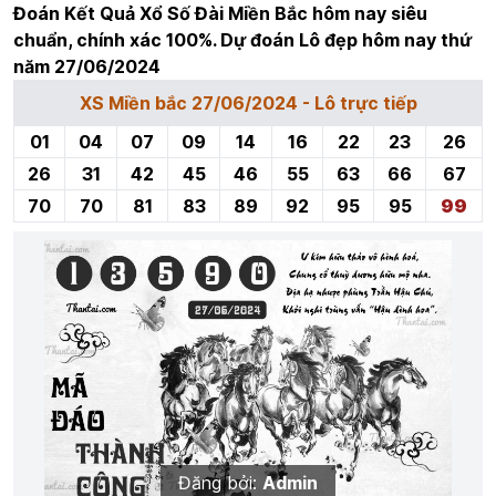
Đoán Kết Quả Xổ Số Đài Miền Bắc hôm nay siêu
chuẩn, chính xác 100%. Dự đoán Lô đẹp hôm nay thứ
năm 27/06/2024
XS Miền bắc 27/06/2024 - Lô trực tiếp
01
04
07
09
14
16
22
23
26
26
31
42
45
46
55
63
66
67
70
70
81
83
89
92
95
95
99
Đăng bởi:
Admin