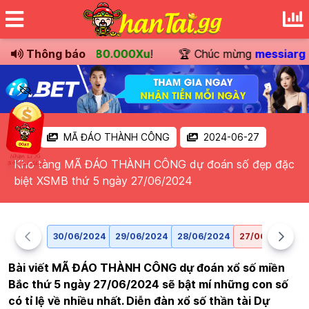
n khoản
Thông báo
trị giá
180.000Xu
!
🏆 Chúc mừng
messiarg
đã
MÃ ĐÁO THÀNH CÔNG
2024-06-27
Kho tàng MÃ ĐÁO THÀNH CÔNG dự đoán số đẹp đặc
biệt XSMB thứ 5 ngày 27/06/2024
30/06/2024
29/06/2024
28/06/2024
27/06/2024
2
Bài viết MÃ ĐÁO THÀNH CÔNG dự đoán xổ số miền
Bắc thứ 5 ngày 27/06/2024 sẽ bật mí những con số
có tỉ lệ về nhiều nhất. Diễn đàn xổ số thần tài Dự