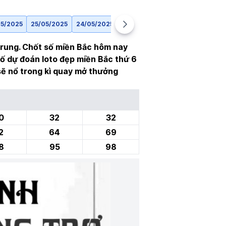
05/2025
25/05/2025
24/05/2025
23/05/2025
22/05/2025
21/
Trung. Chốt số miền Bắc hôm nay
ố dự đoán loto đẹp miền Bắc thứ 6
sẽ nổ trong kì quay mở thưởng
0
32
32
2
64
69
8
95
98