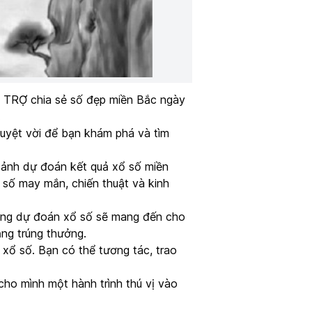
RỢ chia sẻ số đẹp miền Bắc ngày
.
tuyệt vời để bạn khám phá và tìm
m ảnh dự đoán kết quả xổ số miền
số may mắn, chiến thuật và kinh
tàng dự đoán xổ số sẽ mang đến cho
ng trúng thưởng.
xổ số. Bạn có thể tương tác, trao
cho mình một hành trình thú vị vào