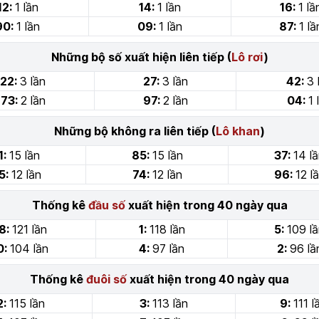
12:
1 lần
14:
1 lần
16:
1 lầ
90:
1 lần
09:
1 lần
87:
1 lầ
Những bộ số xuất hiện liên tiếp (
Lô rơi
)
22:
3 lần
27:
3 lần
42:
3 
73:
2 lần
97:
2 lần
04:
1 
Những bộ không ra liên tiếp (
Lô khan
)
1:
15 lần
85:
15 lần
37:
14 l
5:
12 lần
74:
12 lần
96:
12 l
Thống kê
đầu số
xuất hiện trong 40 ngày qua
8:
121 lần
1:
118 lần
5:
109 l
0:
104 lần
4:
97 lần
2:
96 lầ
Thống kê
đuôi số
xuất hiện trong 40 ngày qua
2:
115 lần
3:
113 lần
9:
111 l